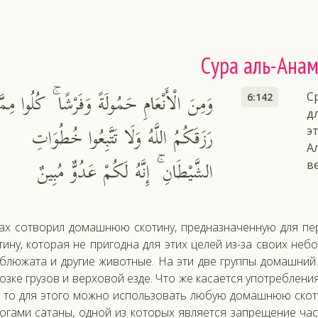
Сура аль-Ана
وَمِنَ الْأَنْعَامِ حَمُولَةً وَفَرْشًا ۚ كُلُوا مِمَّ
С
6:142
д
رَزَقَكُمُ اللَّهُ وَلَا تَتَّبِعُوا خُطُوَاتِ
э
А
الشَّيْطَانِ ۚ إِنَّهُ لَكُمْ عَدُوٌّ مُبِينٌ
в
лах сот­во­рил до­маш­нюю ско­тину, пред­назна­чен­ную для пе­р
тину, ко­торая не при­год­на для этих це­лей из-за сво­их не­б
­блю­жата и дру­гие жи­вот­ные. На эти две груп­пы до­маш­ний 
з­ке гру­зов и вер­хо­вой ез­де. Что же ка­са­ет­ся упот­ребле­ни
, то для это­го мож­но ис­поль­зо­вать лю­бую до­маш­нюю ско
ога­ми са­таны, од­ной из ко­торых яв­ля­ет­ся зап­ре­щение час