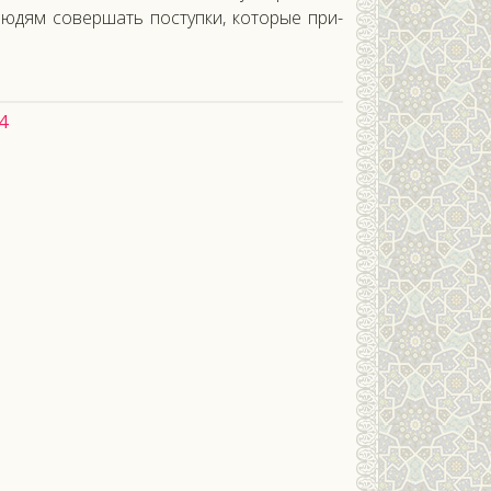
лю­дям со­вер­шать пос­тупки, ко­торые при­
4