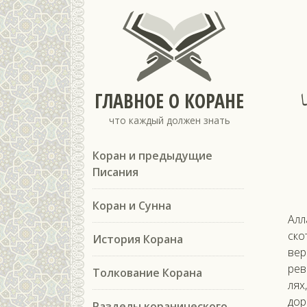
ا
ГЛАВНОЕ О КОРАНЕ
что каждый должен знать
Коран и предыдущие
Писания
Коран и Сунна
Ал­
ско­
История Корана
вер
рево
Толкование Корана
лях
до­р
Разделы коранического