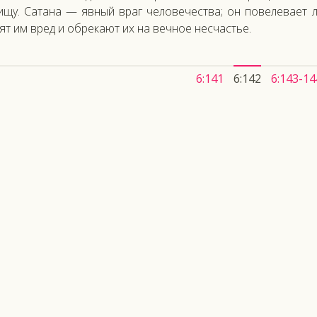
и­щу. Са­тана — яв­ный враг че­лове­чес­тва; он по­веле­ва­ет 
ят им вред и об­ре­ка­ют их на веч­ное нес­частье.
6:141
6:142
6:143-14