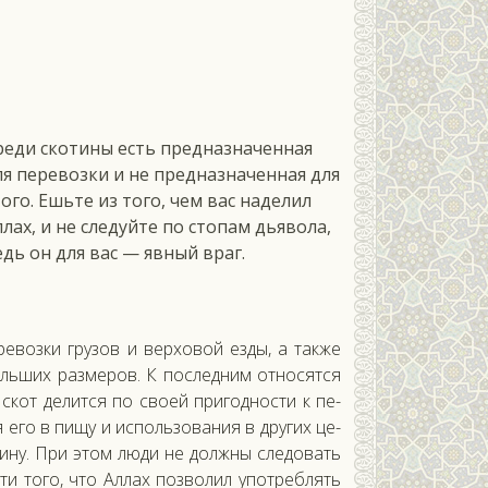
м
реди скотины есть предназначенная
ля перевозки и не предназначенная для
того. Ешьте из того, чем вас наделил
ллах, и не следуйте по стопам дьявола,
едь он для вас — явный враг.
евоз­ки гру­зов и вер­хо­вой ез­ды, а так­же
оль­ших раз­ме­ров. К пос­ледним от­но­сят­ся
скот де­лит­ся по сво­ей при­год­ности к пе­
я его в пи­щу и ис­поль­зо­вания в дру­гих це­
­тину. При этом лю­ди не дол­жны сле­довать
­ти то­го, что Ал­лах поз­во­лил упот­реблять