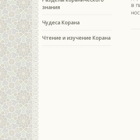
в п
знания
нос
Чудеса Корана
Чтение и изучение Корана