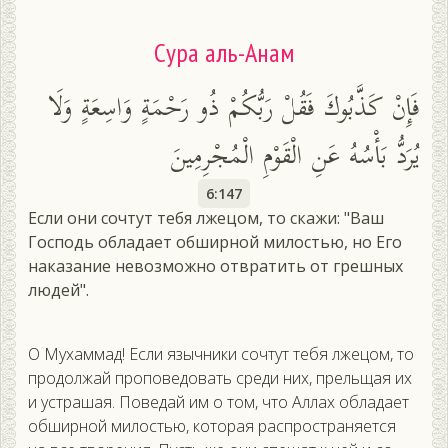
Сура аль-Анам
فَإِنْ كَذَّبُوكَ فَقُلْ رَبُّكُمْ ذُو رَحْمَةٍ وَاسِعَةٍ وَلَا
يُرَدُّ بَأْسُهُ عَنِ الْقَوْمِ الْمُجْرِمِينَ
6:147
Если они сочтут тебя лжецом, то скажи: "Ваш
Господь обладает обширной милостью, но Его
наказание невозможно отвратить от грешных
людей".
О Му­хам­мад! Ес­ли языч­ни­ки соч­тут те­бя лже­цом, то
про­дол­жай про­пове­довать сре­ди них, прель­щая их
и ус­тра­шая. По­ведай им о том, что Ал­лах об­ла­да­ет
об­ширной ми­лостью, ко­торая рас­простра­ня­ет­ся