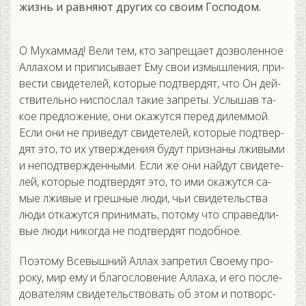
жизнь и равняют других со своим Господом.
О Му­хам­мад! Ве­ли тем, кто зап­ре­ща­ет доз­во­лен­ное
Ал­ла­хом и при­писы­ва­ет Ему свои из­мышле­ния, при­
вес­ти сви­дете­лей, ко­торые под­твер­дят, что Он дей­
стви­тель­но нис­послал та­кие зап­ре­ты. Ус­лы­шав та­
кое пред­ло­жение, они ока­жут­ся пе­ред ди­лем­мой.
Ес­ли они не при­ведут сви­дете­лей, ко­торые под­твер­
дят это, то их ут­вер­жде­ния бу­дут приз­на­ны лжи­выми
и не­под­твержден­ны­ми. Ес­ли же они най­дут сви­дете­
лей, ко­торые под­твер­дят это, то ими ока­жут­ся са­
мые лжи­вые и греш­ные лю­ди, чьи сви­детель­ства
лю­ди от­ка­жут­ся при­нимать, по­тому что спра­вед­ли­
вые лю­ди ни­ког­да не под­твер­дят по­доб­ное.
По­это­му Все­выш­ний Ал­лах зап­ре­тил Сво­ему про­
року, мир ему и бла­гос­ло­вение Ал­ла­ха, и его пос­ле­
дова­телям сви­детель­ство­вать об этом и пот­ворс­