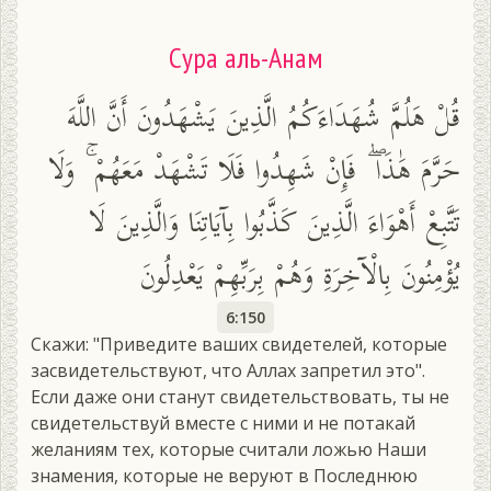
Сура аль-Анам
قُلْ هَلُمَّ شُهَدَاءَكُمُ الَّذِينَ يَشْهَدُونَ أَنَّ اللَّهَ
حَرَّمَ هَٰذَا ۖ فَإِنْ شَهِدُوا فَلَا تَشْهَدْ مَعَهُمْ ۚ وَلَا
تَتَّبِعْ أَهْوَاءَ الَّذِينَ كَذَّبُوا بِآيَاتِنَا وَالَّذِينَ لَا
يُؤْمِنُونَ بِالْآخِرَةِ وَهُمْ بِرَبِّهِمْ يَعْدِلُونَ
6:150
Скажи: "Приведите ваших свидетелей, которые
засвидетельствуют, что Аллах запретил это".
Если даже они станут свидетельствовать, ты не
свидетельствуй вместе с ними и не потакай
желаниям тех, которые считали ложью Наши
знамения, которые не веруют в Последнюю