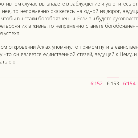
о­тив­ном слу­чае вы впа­дете в заб­лужде­ние и ук­ло­нитесь о
с нее, то неп­ре­мен­но ока­жетесь на од­ной из до­рог, ве­ду
 что­бы вы ста­ли бо­гобо­яз­ненны. Ес­ли вы бу­дете ру­ководс­тв
рет­во­ряя их в жизнь, то неп­ре­мен­но ста­нете бо­гобо­яз­не
я ус­пе­ха.
том от­кро­вении Ал­лах упо­мянул о пря­мом пу­ти в единс­твен
у что он яв­ля­ет­ся единс­твен­ной сте­зей, ве­дущей к Не­му,
ать ею.
6:152
6:153
6:154