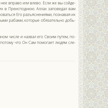
т нее впра­во или вле­во. Ес­ли же вы сой­де­
щих в Пре­ис­поднюю. Ал­лах за­пове­дал вам
о­вать­ся Его разъ­яс­не­ни­ями, поз­на­вая их
нны­ми ра­бами, ко­торые обя­затель­но добь­
­ном чис­ле и наз­вал его Сво­им пу­тем, по­
 и по­тому что Он Сам по­мога­ет лю­дям сле­