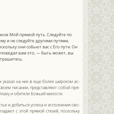
м
аков Мой прямой путь. Следуйте по
ему и не следуйте другими путями,
оскольку они собьют вас с Его пути. Он
аповедал вам это, — быть может, вы
страшитесь.
ах ука­зал на них в еще бо­лее ши­роком ас­
Сво­ем пи­сании, пред­став­ля­ют со­бой пря­
­ла­ху и оби­тели Божь­ей ми­лос­ти.
ье и до­бить­ся ус­пе­ха и ис­полне­ния сво­
а­да­ют с этой пря­мой сте­зей, пос­коль­ку