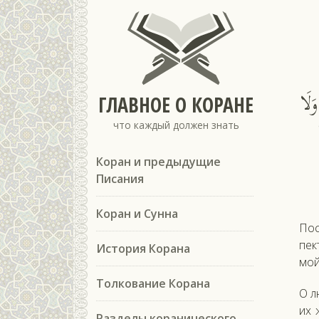
َلَا
ГЛАВНОЕ О КОРАНЕ
что каждый должен знать
Коран и предыдущие
Писания
Коран и Сунна
Пос
пек
История Корана
мой,
Толкование Корана
О л
их 
Разделы коранического