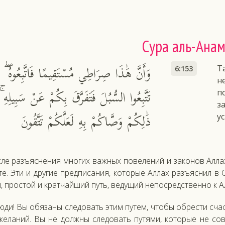
Сура аль-Ана
وَأَنَّ هَٰذَا صِرَاطِي مُسْتَقِيمًا فَاتَّبِعُوهُ ۖ و
Т
6:153
н
تَتَّبِعُوا السُّبُلَ فَتَفَرَّقَ بِكُمْ عَنْ سَبِيلِهِ ۚ
п
з
ذَٰلِكُمْ وَصَّاكُمْ بِهِ لَعَلَّكُمْ تَتَّقُونَ
у
­ле разъ­яс­не­ния мно­гих важ­ных по­веле­ний и за­конов Ал­л
те. Эти и дру­гие пред­пи­сания, ко­торые Ал­лах разъ­яс­нил в 
 прос­той и крат­чай­ший путь, ве­дущий не­пос­редс­твен­но к Ал
ю­ди! Вы обя­заны сле­довать этим пу­тем, что­бы об­рести счаст
же­ланий. Вы не дол­жны сле­довать пу­тями, ко­торые не сов­п