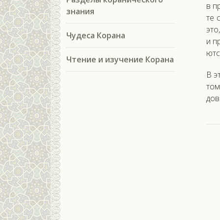
в пр
знания
те 
это,
Чудеса Корана
и п
ют­с
Чтение и изучение Корана
В э
том
дов