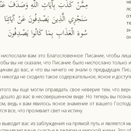
مِمَّنْ كَذَّبَ بِآيَاتِ اللَّهِ وَصَدَفَ عَن ۗ
н
л
سَنَجْزِي الَّذِينَ يَصْدِفُونَ عَنْ آيَاتِنَا
о
т
سُوءَ الْعَذَابِ بِمَا كَانُوا يَصْدِفُونَ
з
о
нис­посла­ли вам это Бла­гос­ло­вен­ное Пи­сание, что­бы ли­
то­бы вы не ска­зали, что Пи­сание бы­ло нис­посла­но толь­ко и
щи­нам до вас, и что вы ни­чего не зна­ли о пре­дыду­щих Пи­с
ни­ког­да не схо­дило та­кое со­дер­жа­тель­ное, яс­ное и дос­ту
это­го вы еще мог­ли оп­равдать свое не­верие тем, что вер­
 дош­ло до вас в не­совер­шенном ви­де. Но те­перь вы поз­на
зом, ведь к вам яви­лось яс­ное зна­мение от ва­шего Гос­по­д
т­ся все, что про­лива­ет свет на ис­ти­ну.
 вы­водит вас из заб­лужде­ния на пря­мой путь и яв­ля­ет­ся 
с­пе­чива­ет ва­ше счастье в ре­лигии и мир­ской жиз­ни. Это о