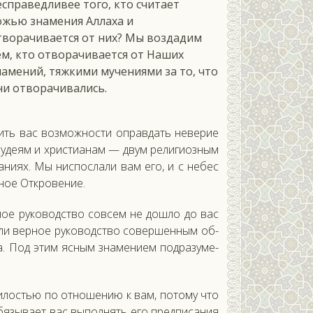
есправедливее того, кто считает
ожью знамения Аллаха и
творачивается от них? Мы воздадим
ем, кто отворачивается от Наших
намений, тяжкими мучениями за то, что
ни отворачивались.
шить вас воз­можнос­ти оп­равдать не­верие
­уде­ям и хрис­ти­анам — двум ре­лиги­оз­ным
ани­ях. Мы нис­посла­ли вам его, и с не­бес
пное От­кро­вение.
ное ру­ководс­тво сов­сем не дош­ло до вас
­ли вер­ное ру­ководс­тво со­вер­шенным об­
а. Под этим яс­ным зна­мени­ем под­ра­зуме­
ми­лостью по от­но­шению к вам, по­тому что
бя­зыва­ет вас вы­пол­нять его пред­пи­сания