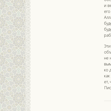
и в
его 
Ал­л
бу­д
бу­д
ра­
Эти 
объ
не н
вы­м
ко 
как 
ет, 
Пи­с