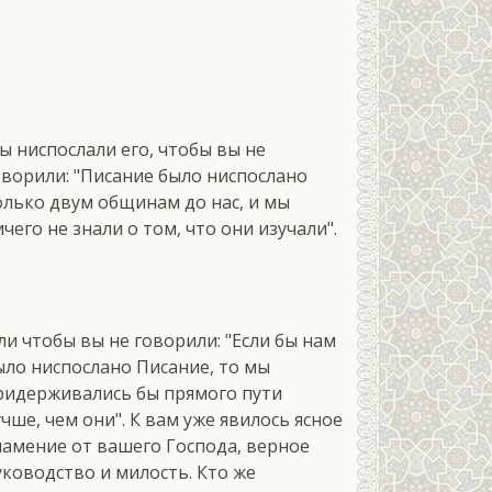
м
ы ниспослали его, чтобы вы не
оворили: "Писание было ниспослано
олько двум общинам до нас, и мы
ичего не знали о том, что они изучали".
ли чтобы вы не говорили: "Если бы нам
ыло ниспослано Писание, то мы
ридерживались бы прямого пути
учше, чем они". К вам уже явилось ясное
намение от вашего Господа, верное
уководство и милость. Кто же