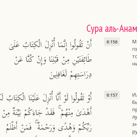
Сура аль-Ана
أَنْ تَقُولُوا إِنَّمَا أُنْزِلَ الْكِتَابُ عَلَىٰ
М
6:156
г
طَائِفَتَيْنِ مِنْ قَبْلِنَا وَإِنْ كُنَّا عَنْ
т
н
دِرَاسَتِهِمْ لَغَافِلِينَ
أَوْ تَقُولُوا لَوْ أَنَّا أُنْزِلَ عَلَيْنَا الْكِتَابُ لَكُ
И
6:157
б
أَهْدَىٰ مِنْهُمْ ۚ فَقَدْ جَاءَكُمْ بَيِّنَةٌ مِنْ
п
л
رَبِّكُمْ وَهُدًى وَرَحْمَةٌ ۚ فَمَنْ أَظْلَمُ
з
р