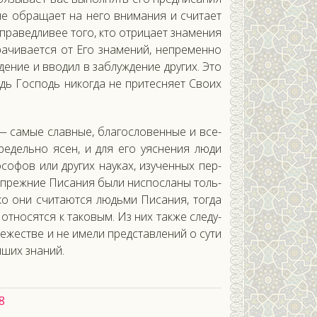
е об­ра­ща­ет на не­го вни­мания и счи­та­ет
а­вед­ли­вее то­го, кто от­ри­ца­ет зна­мения
о­рачи­ва­ет­ся от Его зна­мений, неп­ре­мен­но
де­ние и вво­дил в заб­лужде­ние дру­гих. Это
дь Гос­подь ни­ког­да не при­тес­ня­ет Сво­их
 — са­мые слав­ные, бла­гос­ло­вен­ные и все­
е­дель­но ясен, и для его у­яс­не­ния лю­ди
осо­фов или дру­гих на­уках, изу­чен­ных пер­
то преж­ние Пи­сания бы­ли нис­посла­ны толь­
ко они счи­та­ют­ся людь­ми Пи­сания, тог­да
 от­но­сят­ся к та­ковым. Из них так­же сле­ду­
ежес­тве и не име­ли пред­став­ле­ний о су­ти
­ших зна­ний.
8