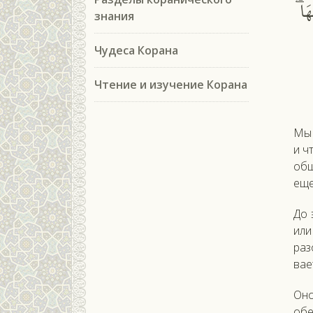
ْهَا
знания
Чудеса Корана
Чтение и изучение Корана
Мы 
и ч
об­
еще 
До 
или
ра­
ва­е
Оно
обе