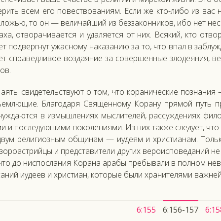
е­рить всем его по­вес­тво­вани­ям. Ес­ли же кто-ли­бо из вас н
ложью, то он — ве­личай­ший из без­за­кон­ни­ков, ибо нет нес­пр
а­ха, от­во­рачи­ва­ет­ся и уда­ля­ет­ся от них. Вся­кий, кто от­в
ет под­вер­гнут ужас­но­му на­каза­нию за то, что впал в заб­луж
ет спра­вед­ли­вое воз­да­яние за со­вер­шенные зло­де­яния, ве
бов.
а­яты сви­детель­ству­ют о том, что ко­рани­чес­кие поз­на­ния
­ем­лю­щие. Бла­года­ря Свя­щен­но­му Ко­рану пря­мой путь пр
уж­да­ют­ся в из­мышле­ни­ях мыс­ли­телей, рас­сужде­ни­ях фи­л
и и пос­ле­ду­ющи­ми по­коле­ни­ями. Из них так­же сле­ду­ет, ч
двум ре­лиги­оз­ным об­щи­нам — и­уде­ям и хрис­ти­анам. Толь­
зо­ро­ас­трий­цы и пред­ста­вите­ли дру­гих ве­ро­ис­по­веда­ний не
что до нис­посла­ния Ко­рана ара­бы пре­быва­ли в пол­ном не­в
аний и­уде­ев и хрис­ти­ан, ко­торые бы­ли хра­ните­лями важ­ней
6:155
6:156-157
6:15