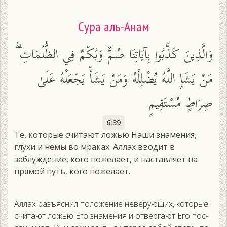
Сура аль-Анам
وَالَّذِينَ كَذَّبُوا بِآيَاتِنَا صُمٌّ وَبُكْمٌ فِي الظُّلُمَاتِ ۗ
مَنْ يَشَإِ اللَّهُ يُضْلِلْهُ وَمَنْ يَشَأْ يَجْعَلْهُ عَلَىٰ
صِرَاطٍ مُسْتَقِيمٍ
6:39
Те, которые считают ложью Наши знамения,
глухи и немы во мраках. Аллах вводит в
заблуждение, кого пожелает, и наставляет на
прямой путь, кого пожелает.
Ал­лах разъ­яс­нил по­ложе­ние не­веру­ющих, ко­торые
счи­та­ют ложью Его зна­мения и от­верга­ют Его пос­