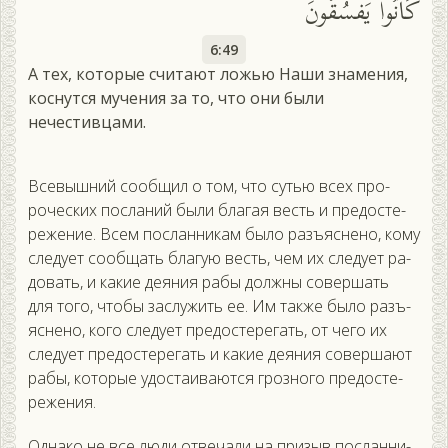
كَانُوا يَفْسُقُونَ
6:49
А тех, которые считают ложью Наши знамения,
коснутся мучения за то, что они были
нечестивцами.
Все­выш­ний со­об­щил о том, что сутью всех про­
рочес­ких пос­ла­ний бы­ли бла­гая весть и пре­дос­те­
реже­ние. Всем пос­ланни­кам бы­ло разъ­яс­не­но, ко­му
сле­ду­ет со­об­щать бла­гую весть, чем их сле­ду­ет ра­
довать, и ка­кие де­яния ра­бы дол­жны со­вер­шать
для то­го, что­бы зас­лу­жить ее. Им так­же бы­ло разъ­
яс­не­но, ко­го сле­ду­ет пре­дос­те­регать, от че­го их
сле­ду­ет пре­дос­те­регать и ка­кие де­яния со­вер­ша­ют
ра­бы, ко­торые удос­та­ива­ют­ся гроз­но­го пре­дос­те­
реже­ния.
Од­на­ко не все лю­ди от­ве­чали на при­зыв пос­ланни­