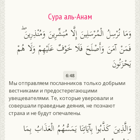
Сура аль-Анам
وَمَا نُرْسِلُ الْمُرْسَلِينَ إِلَّا مُبَشِّرِينَ وَمُنْذِرِينَ ۖ
فَمَنْ آمَنَ وَأَصْلَحَ فَلَا خَوْفٌ عَلَيْهِمْ وَلَا هُمْ
يَحْزَنُونَ
6:48
Мы отправляем посланников только добрыми
вестниками и предостерегающими
увещевателями. Те, которые уверовали и
совершали праведные деяния, не познают
страха и не будут опечалены.
وَالَّذِينَ كَذَّبُوا بِآيَاتِنَا يَمَسُّهُمُ الْعَذَابُ بِمَا