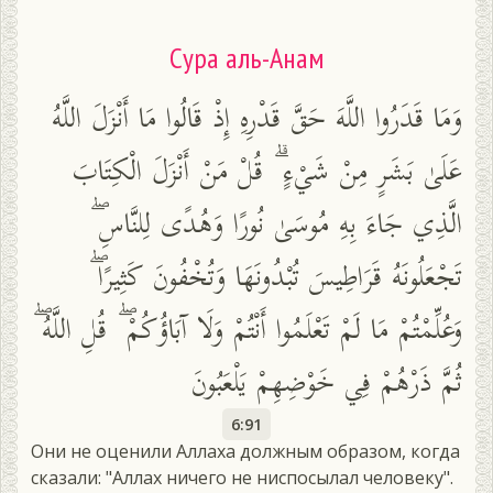
Сура аль-Анам
وَمَا قَدَرُوا اللَّهَ حَقَّ قَدْرِهِ إِذْ قَالُوا مَا أَنْزَلَ اللَّهُ
عَلَىٰ بَشَرٍ مِنْ شَيْءٍ ۗ قُلْ مَنْ أَنْزَلَ الْكِتَابَ
الَّذِي جَاءَ بِهِ مُوسَىٰ نُورًا وَهُدًى لِلنَّاسِ ۖ
تَجْعَلُونَهُ قَرَاطِيسَ تُبْدُونَهَا وَتُخْفُونَ كَثِيرًا ۖ
وَعُلِّمْتُمْ مَا لَمْ تَعْلَمُوا أَنْتُمْ وَلَا آبَاؤُكُمْ ۖ قُلِ اللَّهُ ۖ
ثُمَّ ذَرْهُمْ فِي خَوْضِهِمْ يَلْعَبُونَ
6:91
Они не оценили Аллаха должным образом, когда
сказали: "Аллах ничего не ниспосылал человеку".