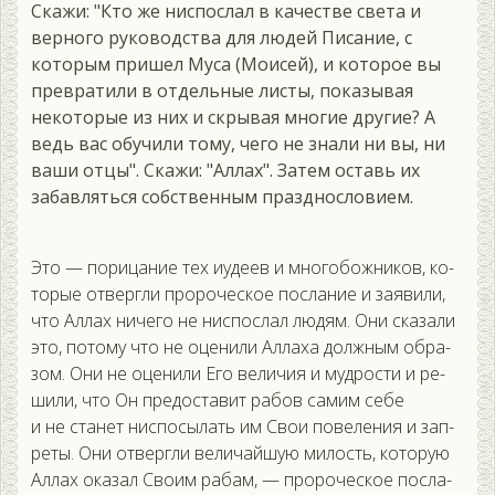
Скажи: "Кто же ниспослал в качестве света и
верного руководства для людей Писание, с
которым пришел Муса (Моисей), и которое вы
превратили в отдельные листы, показывая
некоторые из них и скрывая многие другие? А
ведь вас обучили тому, чего не знали ни вы, ни
ваши отцы". Скажи: "Аллах". Затем оставь их
забавляться собственным празднословием.
Это — по­рица­ние тех и­уде­ев и мно­гобож­ни­ков, ко­
торые от­вер­гли про­рочес­кое пос­ла­ние и за­яви­ли,
что Ал­лах ни­чего не нис­послал лю­дям. Они ска­зали
это, по­тому что не оце­нили Ал­ла­ха дол­жным об­ра­
зом. Они не оце­нили Его ве­личия и муд­рости и ре­
шили, что Он пре­дос­та­вит ра­бов са­мим се­бе
и не ста­нет нис­по­сылать им Свои по­веле­ния и зап­
ре­ты. Они от­вер­гли ве­личай­шую ми­лость, ко­торую
Ал­лах ока­зал Сво­им ра­бам, — про­рочес­кое пос­ла­