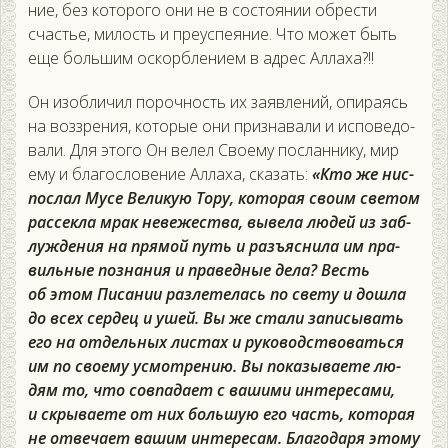
ние, без ко­торо­го они не в сос­то­янии об­рести
счастье, ми­лость и пре­ус­пе­яние. Что мо­жет быть
еще боль­шим ос­кор­бле­ни­ем в ад­рес Ал­ла­ха?!!
Он изоб­ли­чил по­роч­ность их за­яв­ле­ний, опи­ра­ясь
на воз­зре­ния, ко­торые они приз­на­вали и ис­по­ведо­
вали. Для это­го Он ве­лел Сво­ему пос­ланни­ку, мир
ему и бла­гос­ло­вение Ал­ла­ха, ска­зать:
«Кто же нис­
послал Му­се Ве­ликую То­ру, ко­торая сво­им све­том
рас­секла мрак не­вежес­тва, вы­вела лю­дей из заб­
лужде­ния на пря­мой путь и разъ­яс­ни­ла им пра­
виль­ные поз­на­ния и пра­вед­ные де­ла? Весть
об этом Пи­сании раз­ле­телась по све­ту и дош­ла
до всех сер­дец и ушей. Вы же ста­ли за­писы­вать
его на от­дель­ных лис­тах и ру­ководс­тво­вать­ся
им по сво­ему ус­мотре­нию. Вы по­казы­ва­ете лю­
дям то, что сов­па­да­ет с ва­шими ин­те­реса­ми,
и скры­ва­ете от них боль­шую его часть, ко­торая
не от­ве­ча­ет ва­шим ин­те­ресам. Бла­года­ря это­му