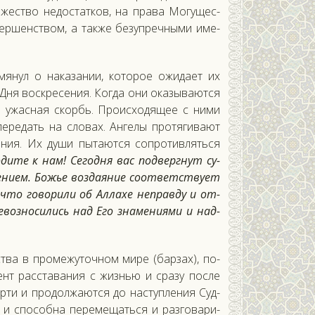
­жес­тво не­дос­татков, на пра­ва Мо­гущес­
­вер­шенс­твом, а так­же бе­зуп­речны­ми име­
о­мянул о на­каза­нии, ко­торое ожи­да­ет их
Дня вос­кре­сения. Ког­да они ока­зыва­ют­ся
и ужас­ная скорбь. Про­ис­хо­дящее с ни­ми
е­редать на сло­вах. Ан­ге­лы про­тяги­ва­ют
ия. Их ду­ши пы­та­ют­ся соп­ро­тив­лять­ся
ди­те к нам! Се­год­ня вас под­вер­гнут су­
ни­ем. Божье воз­да­яние со­от­ветс­тву­ет
 что го­вори­ли об Ал­ла­хе неп­равду и от­
е­воз­но­сились над Его зна­мени­ями и над­
с­тва в про­межу­точ­ном ми­ре (бар­зах), по­
мент рас­ста­вания с жизнью и сра­зу пос­ле
р­ти и про­дол­жа­ют­ся до нас­тупле­ния Суд­
у и спо­соб­на пе­реме­щать­ся и раз­го­вари­