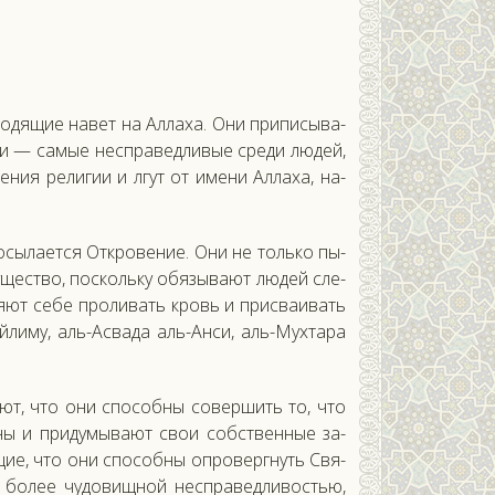
во­дящие на­вет на Ал­ла­ха. Они при­писы­ва­
и — са­мые нес­пра­вед­ли­вые сре­ди лю­дей,
­ния ре­лигии и лгут от име­ни Ал­ла­ха, на­
о­сыла­ет­ся От­кро­вение. Они не толь­ко пы­
ущес­тво, пос­коль­ку обя­зыва­ют лю­дей сле­
ля­ют се­бе про­ливать кровь и прис­ва­ивать
­ли­му, аль-Ас­ва­да аль-Ан­си, аль-Мух­та­ра
ля­ют, что они спо­соб­ны со­вер­шить то, что
оны и при­думы­ва­ют свои собс­твен­ные за­
щие, что они спо­соб­ны оп­ро­вер­гнуть Свя­
бо­лее чу­довищ­ной нес­пра­вед­ли­востью,