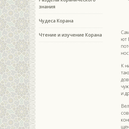
знания
Чудеса Корана
Са­м
Чтение и изучение Корана
ют 
по­
нос
К ни
та­ю
дов
чу­ж
и др
Ве­л
со­
кон
щен