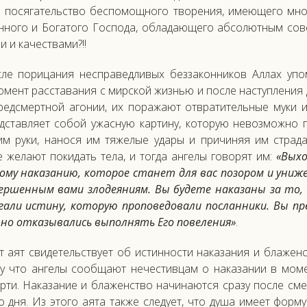
 по­сяга­тель­ство бес­по­мощ­но­го тво­рения, име­юще­го мно
­но­го и Бо­гато­го Гос­по­да, об­ла­да­юще­го аб­со­лют­ным со
 и ка­чес­тва­ми?!!
­ле по­рица­ния нес­пра­вед­ли­вых без­за­кон­ни­ков Ал­лах уп
о­мент рас­ста­вания с мир­ской жизнью и пос­ле нас­тупле­ния 
ред­смертной аго­нии, их по­ража­ют от­вра­титель­ные му­ки 
д­став­ля­ет со­бой ужас­ную кар­ти­ну, ко­торую не­воз­можно п
им ру­ки, на­нося им тя­желые уда­ры и при­чиняя им стра­дан
 же­ла­ют по­кидать те­ла, и тог­да ан­ге­лы го­ворят им:
«Вы­хо
о­му на­каза­нию, ко­торое ста­нет для вас по­зором и уни­же
вер­шенным ва­ми зло­де­яни­ям. Вы бу­дете на­каза­ны за то,
га­ли ис­ти­ну, ко­торую про­пове­дова­ли пос­ланни­ки. Вы пр
но от­ка­зыва­лись вы­пол­нять Его по­веле­ния»
.
 а­ят сви­детель­ству­ет об ис­тиннос­ти на­каза­ния и бла­жен
у что ан­ге­лы со­об­ща­ют не­чес­тивцам о на­каза­нии в мо­
­ти. На­каза­ние и бла­женс­тво на­чина­ют­ся сра­зу пос­ле сме
о дня. Из это­го а­ята так­же сле­ду­ет, что ду­ша име­ет фор­м