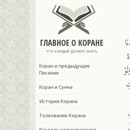
ًا
ГЛАВНОЕ О КОРАНЕ
что каждый должен знать
ٌ
َوْ
Коран и предыдущие
Писания
تِ
Коран и Сунна
История Корана
ِ
Толкование Корана
Разделы коранического