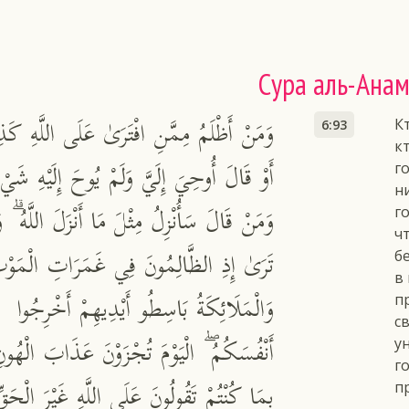
Сура аль-Ана
وَمَنْ أَظْلَمُ مِمَّنِ افْتَرَىٰ عَلَى اللَّهِ كَذِب
К
6:93
к
أَوْ قَالَ أُوحِيَ إِلَيَّ وَلَمْ يُوحَ إِلَيْهِ شَيْء
г
н
وَمَنْ قَالَ سَأُنْزِلُ مِثْلَ مَا أَنْزَلَ اللَّهُ ۗ وَل
г
ч
تَرَىٰ إِذِ الظَّالِمُونَ فِي غَمَرَاتِ الْمَوْ
б
в
وَالْمَلَائِكَةُ بَاسِطُو أَيْدِيهِمْ أَخْرِجُوا
п
с
أَنْفُسَكُمُ ۖ الْيَوْمَ تُجْزَوْنَ عَذَابَ الْهُون
у
г
بِمَا كُنْتُمْ تَقُولُونَ عَلَى اللَّهِ غَيْرَ الْحَقِّ
п