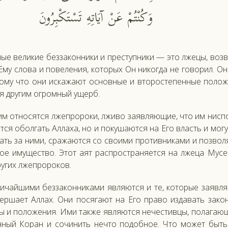
وَكُنْتُمْ عَنْ آيَاتِهِ تَسْتَكْبِرُونَ
ые ве­ликие без­за­кон­ни­ки и прес­тупни­ки — это лже­цы, воз­
Ему сло­ва и по­веле­ния, ко­торых Он ни­ког­да не го­ворил. Он
тому что они ис­ка­жа­ют ос­новные и вто­рос­те­пен­ные по­ложе
я дру­гим ог­ромный ущерб.
м от­но­сят­ся лжеп­ро­роки, лжи­во за­яв­ля­ющие, что им нис­п
т­ся обол­гать Ал­ла­ха, но и по­куша­ют­ся на Его власть и мо­г
ать за ни­ми, сра­жа­ют­ся со сво­ими про­тив­ни­ками и поз­во­
ое иму­щес­тво. Этот а­ят рас­простра­ня­ет­ся на лже­ца Му­сей
у­гих лжеп­ро­роков.
ичай­ши­ми без­за­кон­ни­ками яв­ля­ют­ся и те, ко­торые за­яв­
вер­ша­ет Ал­лах. Они по­сяга­ют на Его пра­во из­да­вать за­к
ы и по­ложе­ния. Ими так­же яв­ля­ют­ся не­чес­тивцы, по­лага­ю
­ный Ко­ран и со­чинить неч­то по­доб­ное. Что мо­жет быть 