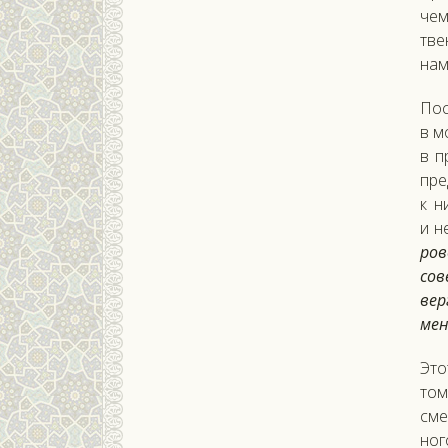
чем
твен
нами
Пос
в м
в п
пре
к н
и не
ров
со­
вер
мен
Этот
том
смер
но­г