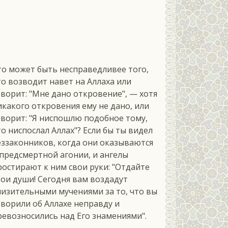
м
то может быть несправедливее того,
то возводит навет на Аллаха или
оворит: "Мне дано откровение", — хотя
икакого откровения ему не дано, или
оворит: "Я ниспошлю подобное тому,
то ниспослал Аллах"? Если бы ты видел
еззаконников, когда они оказываются
 предсмертной агонии, и ангелы
ростирают к ним свои руки: "Отдайте
вои души! Сегодня вам воздадут
низительными мучениями за то, что вы
оворили об Аллахе неправду и
ревозносились над Его знамениями".