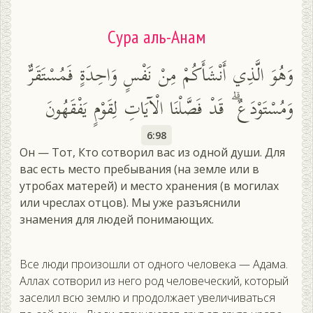
Сура аль-Анам
وَهُوَ الَّذِي أَنْشَأَكُمْ مِنْ نَفْسٍ وَاحِدَةٍ فَمُسْتَقَرٌّ
وَمُسْتَوْدَعٌ ۗ قَدْ فَصَّلْنَا الْآيَاتِ لِقَوْمٍ يَفْقَهُونَ
6:98
Он — Тот, Кто сотворил вас из одной души. Для
вас есть место пребывания (на земле или в
утробах матерей) и место хранения (в могилах
или чреслах отцов). Мы уже разъяснили
знамения для людей понимающих.
Все лю­ди про­изош­ли от од­но­го че­лове­ка — Ада­ма.
Ал­лах сот­во­рил из не­го род че­лове­чес­кий, ко­торый
за­селил всю зем­лю и про­дол­жа­ет уве­личи­вать­ся