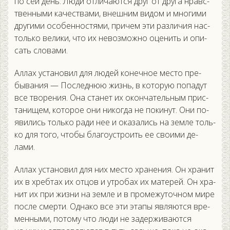
по сей день. Лю­ди от­ли­ча­ют­ся друг от дру­га нравс­
твен­ны­ми ка­чес­тва­ми, внеш­ним ви­дом и мно­гими
дру­гими осо­бен­ностя­ми, при­чем эти раз­ли­чия нас­
толь­ко ве­лики, что их не­воз­можно оце­нить и опи­
сать сло­вами.
Ал­лах ус­та­новил для лю­дей ко­неч­ное мес­то пре­
быва­ния — Пос­леднюю жизнь, в ко­торую по­падут
все тво­рения. Она ста­нет их окон­ча­тель­ным прис­
та­нищем, ко­торое они ни­ког­да не по­кинут. Они по­
яви­лись толь­ко ра­ди нее и ока­зались на зем­ле толь­
ко для то­го, что­бы бла­го­ус­тро­ить ее сво­ими де­
лами.
Ал­лах ус­та­новил для них мес­то хра­нения. Он хра­нит
их в хреб­тах их от­цов и ут­ро­бах их ма­терей. Он хра­
нит их при жиз­ни на зем­ле и в про­межу­точ­ном ми­ре
пос­ле смер­ти. Од­на­ко все эти эта­пы яв­ля­ют­ся вре­
мен­ны­ми, по­тому что лю­ди не за­дер­жи­ва­ют­ся