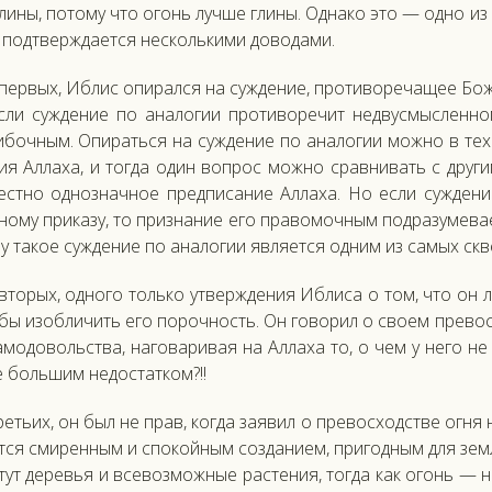
ли­ны, по­тому что огонь луч­ше гли­ны. Од­на­ко это — од­но и
под­твержда­ет­ся нес­коль­ки­ми до­вода­ми.
ер­вых, Иб­лис опи­рал­ся на суж­де­ние, про­тиво­реча­щее Бож
с­ли суж­де­ние по ана­логии про­тиво­речит нед­вусмыс­ленно­м
боч­ным. Опи­рать­ся на суж­де­ние по ана­логии мож­но в тех с
ия Ал­ла­ха, и тог­да один воп­рос мож­но срав­ни­вать с дру­ги
вес­тно од­нознач­ное пред­пи­сание Ал­ла­ха. Но ес­ли суж­де­
о­му при­казу, то приз­на­ние его пра­вомоч­ным под­ра­зуме­ва
 та­кое суж­де­ние по ана­логии яв­ля­ет­ся од­ним из са­мых скв
то­рых, од­но­го толь­ко ут­вер­жде­ния Иб­ли­са о том, что он л
­бы изоб­ли­чить его по­роч­ность. Он го­ворил о сво­ем пре­во
­модо­воль­ства, на­гова­ривая на Ал­ла­ха то, о чем у не­го н
 боль­шим не­дос­татком?!!
еть­их, он был не прав, ког­да за­явил о пре­вос­ходс­тве ог­ня 
т­ся сми­рен­ным и спо­кой­ным соз­да­ни­ем, при­год­ным для зе
тут де­ревья и все­воз­можные рас­те­ния, тог­да как огонь — не