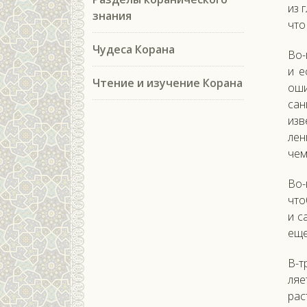
из г
знания
что 
Чудеса Корана
Во-п
и е
Чтение и изучение Корана
оши­
сан
из­
ленн
чему
Во-в
что
и са
еще
В-тр
ля­е
рас­