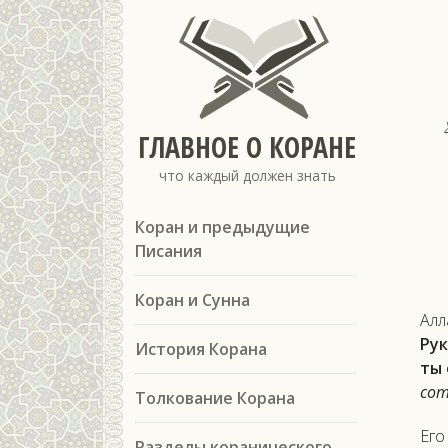
ГЛАВНОЕ О КОРАНЕ
что каждый должен знать
Коран и предыдущие
Писания
Коран и Сунна
Ал­л
Ру­
История Корана
ты 
сот­
Толкование Корана
Его
Разделы коранического