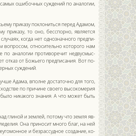
з са­мых оши­боч­ных суж­де­ний по ана­логии,
ь­ему при­казу пок­ло­нить­ся пе­ред Ада­мом,
у при­казу, то оно, бес­спор­но, яв­ля­ет­ся
лу­ча­ях, ког­да нет од­нознач­но­го пред­пи­
м воп­ро­сом, от­но­ситель­но ко­торо­го нам
ние по ана­логии про­тиво­речит нед­вусмыс­
­ет от­каз от Божь­его пред­пи­сания. Вот по­
ер­ных суж­де­ний.
уч­ше Ада­ма, впол­не дос­та­точ­но для то­го,
с­ходс­тве по при­чине сво­его вы­соко­мерия
е бы­ло ни­како­го зна­ния. А что мо­жет быть
над гли­ной и зем­лей, по­тому что зем­ля яв­
м­ле­делия. Она при­носит мно­го благ, на ней
­уго­мон­ное и без­рассуд­ное соз­да­ние, ко­