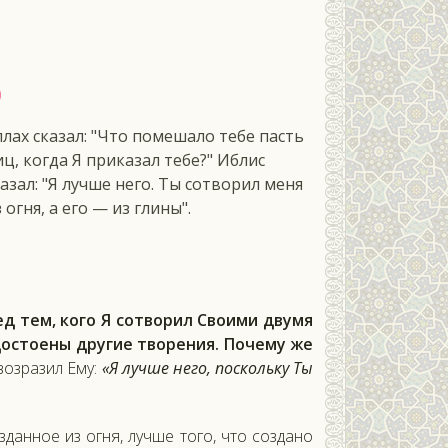
ф
ллах сказал: "Что помешало тебе пасть
иц, когда Я приказал тебе?" Иблис
казал: "Я лучше него. Ты сотворил меня
 огня, а его — из глины".
д тем, ко­го Я сот­во­рил Сво­ими дву­мя
ос­то­ены дру­гие тво­рения. По­чему же
оз­ра­зил Ему:
«Я луч­ше не­го, пос­коль­ку Ты
данное из ог­ня, луч­ше то­го, что соз­да­но