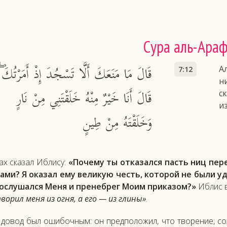
Сура аль-Ара
قَالَ مَا مَنَعَكَ أَلَّا تَسْجُدَ إِذْ أَمَرْتُكَ ۖ
А
7:12
н
قَالَ أَنَا خَيْرٌ مِنْهُ خَلَقْتَنِي مِنْ نَارٍ
с
из
وَخَلَقْتَهُ مِنْ طِينٍ
ах ска­зал Иб­ли­су:
«По­чему ты от­ка­зал­ся пасть ниц пе­ре
ками? Я ока­зал ему ве­ликую честь, ко­торой не бы­ли уд
ос­лу­шал­ся Ме­ня и пре­неб­рег Мо­им при­казом?»
Иб­лис в
во­рил ме­ня из ог­ня, а его — из гли­ны»
.
 до­вод был оши­боч­ным: он пред­по­ложил, что тво­рение, соз­