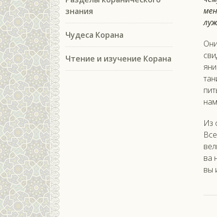
мен
знания
лу­
Чудеса Корана
Они 
сви­
Чтение и изучение Корана
яни
тан
пить
нам
Из о
Все
вел
ва н
вы 