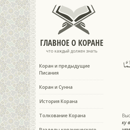
ГЛАВНОЕ О КОРАНЕ
что каждый должен знать
مَّا
Коран и предыдущие
Писания
Коран и Сунна
История Корана
Толкование Корана
Выс­
ку в
чем
Разделы коранического