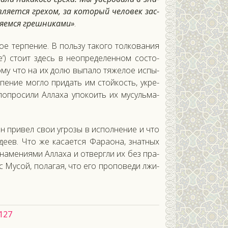
­ля­ет­ся гре­хом, за ко­торый че­ловек зас­
я­ем­ся греш­ни­ками»
.
ое тер­пе­ние. В поль­зу та­кого тол­ко­вания
е’) сто­ит здесь в не­оп­ре­делен­ном сос­то­
тому что на их до­лю вы­пало тя­желое ис­пы­
е­ние мог­ло при­дать им стой­кость, ук­ре­
оп­ро­сили Ал­ла­ха упо­ко­ить их му­суль­ма­
­он при­вел свои уг­ро­зы в ис­полне­ние и что
е­ев. Что же ка­са­ет­ся Фа­ра­она, знат­ных
­мени­ями Ал­ла­ха и от­вер­гли их без пра­
 с Му­сой, по­лагая, что его про­пове­ди лжи­
:127