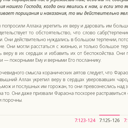
ия на­шего Гос­по­да, ког­да они яви­лись к нам, и ес­ли это яв
жива­ет по­рица­ния и на­каза­ния, то мы дей­стви­тель­но яв­л
поп­ро­сили Ал­ла­ха ук­ре­пить их ве­ру и да­ровать им боль­ш
детель­ству­ет то об­сто­ятель­ство, что сло­во сабр(‘тер­пе­ни
и. Они дей­стви­тель­но нуж­да­лись в боль­шом тер­пе­нии, по­
ие. Они мог­ли рас­стать­ся с жизнью, и толь­ко боль­шое тер­п
 ве­ру в их сер­дцах и из­ба­вить их от бес­по­кой­ства. Они п
и — по­кор­ны­ми Ему и вер­ны­ми Его пос­ланни­ку.
че­вид­но­го смыс­ла ко­рани­чес­ких а­ятов сле­ду­ет, что Фа­ра
­выш­ний Ал­лах ук­ре­пил ве­ру в сер­дцах уве­ровав­ших ча­род
ь­мож и пос­лушных им го­рожан, то они пре­воз­неслись над зна
а то. Они да­же приз­ва­ли Фа­ра­она пос­ко­рее рас­пра­вить­ся
и по­роч­ны.
7:123-124
7:125-126
7