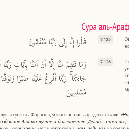
Сура аль-Ара
قَالُوا إِنَّا إِلَىٰ رَبِّنَا مُنْقَلِبُونَ
О
7:125
в
وَمَا تَنْقِمُ مِنَّا إِلَّا أَنْ آمَنَّا بِآيَاتِ رَبِّنَا لَ
Т
7:126
у
جَاءَتْنَا ۚ رَبَّنَا أَفْرِغْ عَلَيْنَا صَبْرًا وَتَوَفَّنَا
к
Н
مُسْلِمِينَ
м
лу­шав уг­ро­зы Фа­ра­она, уве­ровав­шие ча­родеи ска­зали:
«Нас
оз­да­яние Ал­ла­ха луч­ше и дол­го­веч­нее. Де­лай с на­ми все,
у ты по­рица­ешь нас и уг­ро­жа­ешь нам, ведь мы не со­вер­ша­