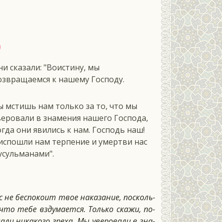
ф
ни сказали: "Воистину, мы
озвращаемся к нашему Господу.
ы мстишь нам только за то, что мы
веровали в знамения нашего Господа,
огда они явились к нам. Господь наш!
испошли нам терпение и умертви нас
усульманами".
 не бес­по­ко­ит твое на­каза­ние, пос­коль­
 что те­бе взду­ма­ет­ся. Толь­ко ска­жи, по­
ли ни­како­го гре­ха. Мы уве­рова­ли в зна­