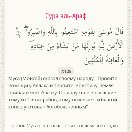
Сура аль-Араф
قَالَ مُوسَىٰ لِقَوْمِهِ اسْتَعِينُوا بِاللَّهِ وَاصْبِرُوا ۖ إِنَّ
الْأَرْضَ لِلَّهِ يُورِثُهَا مَنْ يَشَاءُ مِنْ عِبَادِهِ ۖ
وَالْعَاقِبَةُ لِلْمُتَّقِينَ
7:128
Муса (Моисей) сказал своему народу: "Просите
помощи у Аллаха и терпите. Воистину, земля
принадлежит Аллаху. Он дарует ее в наследие
тому из Своих рабов, кому пожелает, и благой
конец уготован богобоязненным".
Про­рок Му­са нас­тавлял сво­их соп­ле­мен­ни­ков, ко­