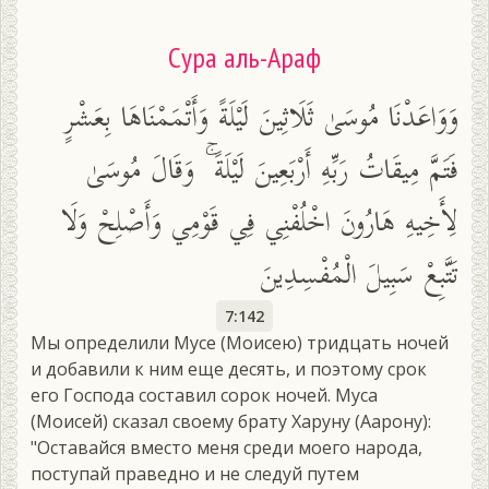
Сура аль-Араф
وَوَاعَدْنَا مُوسَىٰ ثَلَاثِينَ لَيْلَةً وَأَتْمَمْنَاهَا بِعَشْرٍ
فَتَمَّ مِيقَاتُ رَبِّهِ أَرْبَعِينَ لَيْلَةً ۚ وَقَالَ مُوسَىٰ
لِأَخِيهِ هَارُونَ اخْلُفْنِي فِي قَوْمِي وَأَصْلِحْ وَلَا
تَتَّبِعْ سَبِيلَ الْمُفْسِدِينَ
7:142
Мы определили Мусе (Моисею) тридцать ночей
и добавили к ним еще десять, и поэтому срок
его Господа составил сорок ночей. Муса
(Моисей) сказал своему брату Харуну (Аарону):
"Оставайся вместо меня среди моего народа,
поступай праведно и не следуй путем