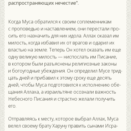
распространяющих нечестие".
Ког­да Му­са об­ра­тил­ся к сво­им соп­ле­мен­ни­кам
с про­поведью и нас­тавле­ни­ем, они пе­рес­та­ли про­
сить его наз­на­чить для них идо­ла. Ал­лах ока­зал им
ми­лость, ког­да из­ба­вил их от вра­гов и ода­рил их
властью на зем­ле. Те­перь Он хо­тел ока­зать им еще
од­ну ве­ликую ми­лость — нис­послать им Пи­сание,
в ко­тором бы­ли разъ­яс­не­ны ре­лиги­оз­ные за­коны
и бо­го­угод­ные убеж­де­ния. Он оп­ре­делил Му­се трид­
цать дней и при­бавил к это­му сро­ку еще де­сять
дней, что­бы Му­са под­го­товил­ся к ис­полне­нию обе­
щания Ал­ла­ха, а из­ра­иль­тя­не осоз­на­ли важ­ность
Не­бес­но­го Пи­сания и страс­тно же­лали по­лучить
его.
От­прав­ля­ясь к мес­ту, ко­торое выб­рал Ал­лах, Му­са
ве­лел сво­ему бра­ту Ха­руну пра­вить сы­нами Ис­ра­