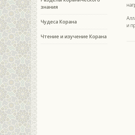
нагр
знания
Ал­
Чудеса Корана
и пр
Чтение и изучение Корана