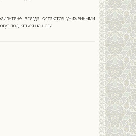
иль­тя­не всег­да ос­та­ют­ся уни­жен­ны­ми
­гут под­нять­ся на но­ги.