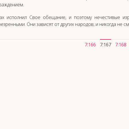
аж­де­ни­ем.
лах ис­полнил Свое обе­щание, и по­это­му не­чес­ти­вые из­ра­
ез­ренны­ми. Они за­висят от дру­гих на­родов, и ни­ког­да не смо
7:166
7:167
7:168