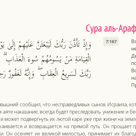
Сура аль-Ара
وَإِذْ تَأَذَّنَ رَبُّكَ لَيَبْعَثَنَّ عَلَيْهِمْ إِلَىٰ يَوْم
В
7:167
н
الْقِيَامَةِ مَنْ يَسُومُهُمْ سُوءَ الْعَذَابِ ۗ إِ
Д
п
رَبَّكَ لَسَرِيعُ الْعِقَابِ ۖ وَإِنَّهُ لَغَفُورٌ رَح
В
н
П
­выш­ний со­об­щил, что нес­пра­вед­ли­вых сы­нов Ис­ра­ила, ко
а­яте на­каза­ние, всег­да бу­дет прес­ле­довать уни­жение и бе
 и мо­жет под­вер­гнуть их лю­той ка­ре уже при жиз­ни на зем­л
ка­ива­ет­ся и воз­вра­ща­ет­ся на пря­мой путь. Он про­ща­ет г
ки. Он осе­ня­ет их ве­ликой ми­лостью, при­нима­ет их бла­г