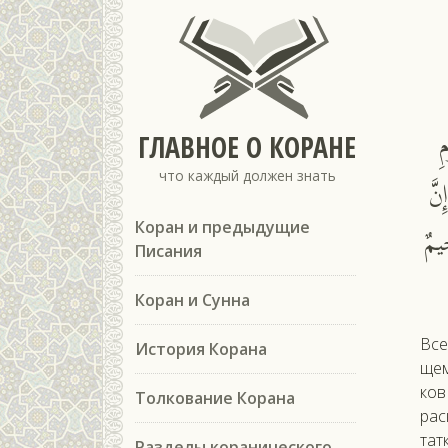
ِ
ГЛАВНОЕ О КОРАНЕ
что каждый должен знать
نَّ
ِيمٌ
Коран и предыдущие
Писания
Коран и Сунна
Все
История Корана
щем 
ков
Толкование Корана
рас­
тат
Разделы коранического