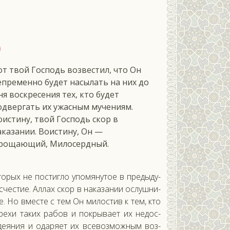
ф
от твой Господь возвестил, что Он
епременно будет насылать на них до
ня воскресения тех, кто будет
одвергать их ужасным мучениям.
оистину, твой Господь скор в
аказании. Воистину, Он —
рощающий, Милосердный.
­торых не пос­тигло упо­мяну­тое в пре­дыду­
с­честие. Ал­лах скор в на­каза­нии ос­лушни­
е. Но вмес­те с тем Он ми­лос­тив к тем, кто
ре­хи та­ких ра­бов и пок­ры­ва­ет их не­дос­
оде­яния и ода­ря­ет их все­воз­можным воз­