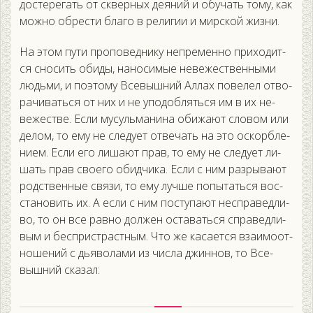
дос­те­регать от сквер­ных де­яний и обу­чать то­му, как
мож­но об­рести бла­го в ре­лигии и мир­ской жиз­ни.
На этом пу­ти про­повед­ни­ку неп­ре­мен­но при­ходит­
ся сно­сить оби­ды, на­носи­мые не­вежес­твен­ны­ми
людь­ми, и по­это­му Все­выш­ний Ал­лах по­велел от­во­
рачи­вать­ся от них и не упо­доб­лять­ся им в их не­
вежес­тве. Ес­ли му­суль­ма­нина оби­жа­ют сло­вом или
де­лом, то ему не сле­ду­ет от­ве­чать на это ос­кор­бле­
ни­ем. Ес­ли его ли­ша­ют прав, то ему не сле­ду­ет ли­
шать прав сво­его обид­чи­ка. Ес­ли с ним раз­ры­ва­ют
родс­твен­ные свя­зи, то ему луч­ше по­пытать­ся вос­
ста­новить их. А ес­ли с ним пос­ту­па­ют нес­пра­вед­ли­
во, то он все рав­но дол­жен ос­та­вать­ся спра­вед­ли­
вым и бес­пристрас­тным. Что же ка­са­ет­ся вза­имо­от­
но­шений с дь­яво­лами из чис­ла джин­нов, то Все­
выш­ний ска­зал: