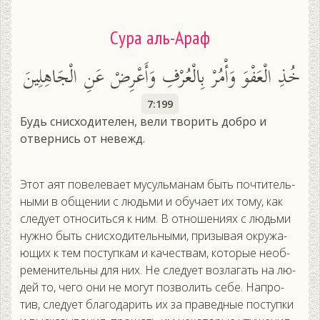
Сура аль-Араф
خُذِ الْعَفْوَ وَأْمُرْ بِالْعُرْفِ وَأَعْرِضْ عَنِ الْجَاهِلِينَ
7:199
Будь снисходителен, вели творить добро и
отвернись от невежд.
Этот а­ят по­веле­ва­ет му­суль­ма­нам быть поч­ти­тель­
ны­ми в об­ще­нии с людь­ми и обу­ча­ет их то­му, как
сле­ду­ет от­но­сить­ся к ним. В от­но­шени­ях с людь­ми
нуж­но быть снис­хо­дитель­ны­ми, при­зывая ок­ру­жа­
ющих к тем пос­тупкам и ка­чес­твам, ко­торые не­об­
ре­мени­тель­ны для них. Не сле­ду­ет воз­ла­гать на лю­
дей то, че­го они не мо­гут поз­во­лить се­бе. Нап­ро­
тив, сле­ду­ет бла­года­рить их за пра­вед­ные пос­тупки