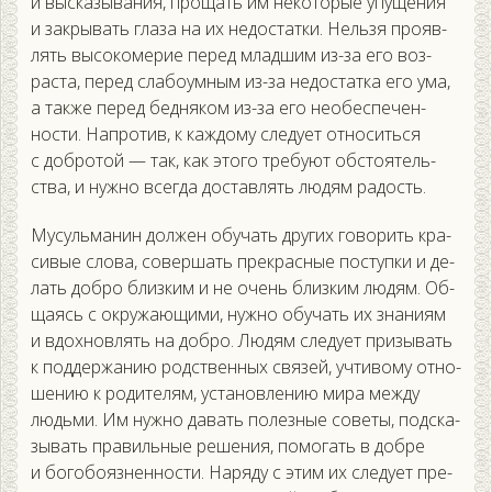
и выс­ка­зыва­ния, про­щать им не­кото­рые упу­щения
и зак­ры­вать гла­за на их не­дос­татки. Нель­зя про­яв­
лять вы­соко­мерие пе­ред млад­шим из-за его воз­
раста, пе­ред сла­бо­ум­ным из-за не­дос­татка его ума,
а так­же пе­ред бед­ня­ком из-за его не­обес­пе­чен­
ности. Нап­ро­тив, к каж­до­му сле­ду­ет от­но­сить­ся
с доб­ро­той — так, как это­го тре­бу­ют об­сто­ятель­
ства, и нуж­но всег­да дос­тавлять лю­дям ра­дость.
Му­суль­ма­нин дол­жен обу­чать дру­гих го­ворить кра­
сивые сло­ва, со­вер­шать прек­расные пос­тупки и де­
лать доб­ро близ­ким и не очень близ­ким лю­дям. Об­
ща­ясь с ок­ру­жа­ющи­ми, нуж­но обу­чать их зна­ни­ям
и вдох­новлять на доб­ро. Лю­дям сле­ду­ет при­зывать
к под­держа­нию родс­твен­ных свя­зей, уч­ти­вому от­но­
шению к ро­дите­лям, ус­та­нов­ле­нию ми­ра меж­ду
людь­ми. Им нуж­но да­вать по­лез­ные со­веты, под­ска­
зывать пра­виль­ные ре­шения, по­могать в доб­ре
и бо­гобо­яз­неннос­ти. На­ряду с этим их сле­ду­ет пре­