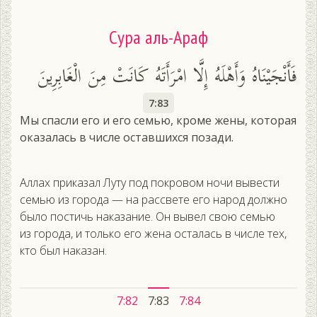
Сура аль-Араф
فَأَنْجَيْنَاهُ وَأَهْلَهُ إِلَّا امْرَأَتَهُ كَانَتْ مِنَ الْغَابِرِينَ
7:83
Мы спасли его и его семью, кроме жены, которая
оказалась в числе оставшихся позади.
Ал­лах при­казал Лу­ту под пок­ро­вом но­чи вы­вес­ти
семью из го­рода — на рас­све­те его на­род дол­жно
бы­ло пос­тичь на­каза­ние. Он вы­вел свою семью
из го­рода, и толь­ко его же­на ос­та­лась в чис­ле тех,
кто был на­казан.
7:82
7:83
7:84