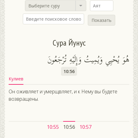
Выберите суру
Показать
Сура Йунус
هُوَ يُحْيِي وَيُمِيتُ وَإِلَيْهِ تُرْجَعُونَ
10:56
Кулиев
Он оживляет и умерщвляет, и к Нему вы будете
возвращены.
10:55
10:56
10:57