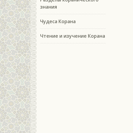
знания
Чудеса Корана
Чтение и изучение Корана