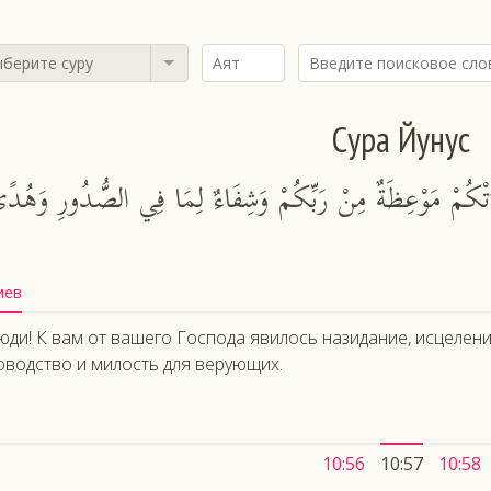
берите суру
Сура Йунус
اءَتْكُمْ مَوْعِظَةٌ مِنْ رَبِّكُمْ وَشِفَاءٌ لِمَا فِي الصُّدُورِ وَهُد
иев
юди! К вам от вашего Господа явилось назидание, исцеление 
оводство и милость для верующих.
10:56
10:57
10:58