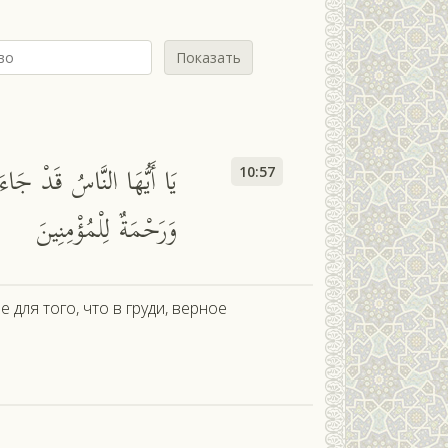
Показать
يَا أَيُّهَا النَّاسُ قَدْ جَ
10:57
وَرَحْمَةٌ لِلْمُؤْمِنِينَ
для того, что в груди, верное