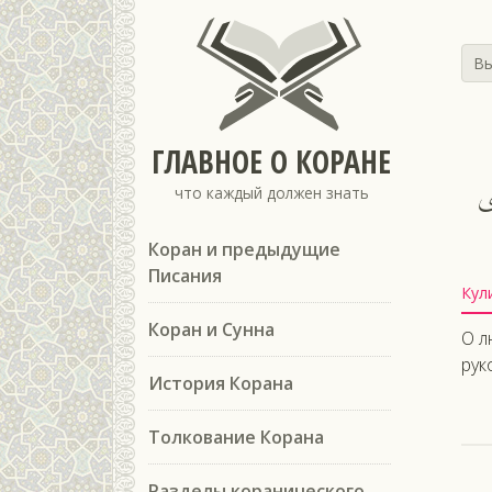
Вы
ГЛАВНОЕ О КОРАНЕ
ًى
что каждый должен знать
Коран и предыдущие
Писания
Кул
Коран и Сунна
О л
рук
История Корана
Толкование Корана
Разделы коранического