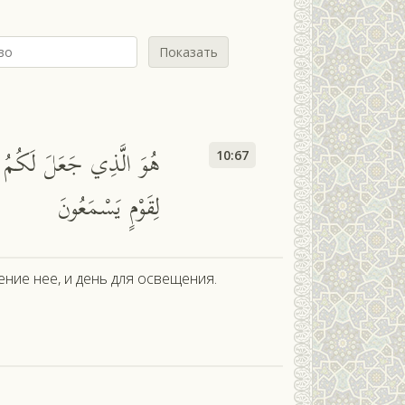
Показать
هُوَ الَّذِي جَعَلَ لَكُمُ اللّ
10:67
لِقَوْمٍ يَسْمَعُونَ
ение нее, и день для освещения.