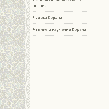
знания
Чудеса Корана
Чтение и изучение Корана