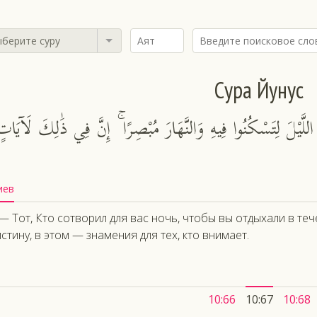
берите суру
Сура Йунус
َيْلَ لِتَسْكُنُوا فِيهِ وَالنَّهَارَ مُبْصِرًا ۚ إِنَّ فِي ذَٰلِكَ لَآيَات
иев
— Тот, Кто сотворил для вас ночь, чтобы вы отдыхали в теч
стину, в этом — знамения для тех, кто внимает.
10:66
10:67
10:68