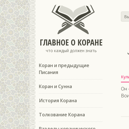
Вы
ГЛАВНОЕ О КОРАНЕ
ٍ
что каждый должен знать
Коран и предыдущие
Писания
Кул
Коран и Сунна
Он 
Вои
История Корана
Толкование Корана
Разделы коранического