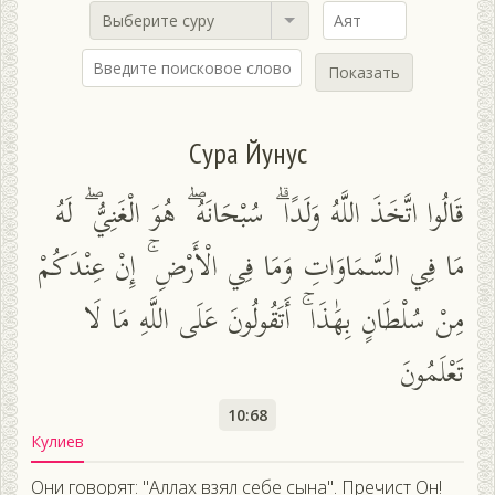
Выберите суру
Показать
Сура Йунус
قَالُوا اتَّخَذَ اللَّهُ وَلَدًا ۗ سُبْحَانَهُ ۖ هُوَ الْغَنِيُّ ۖ لَهُ
مَا فِي السَّمَاوَاتِ وَمَا فِي الْأَرْضِ ۚ إِنْ عِنْدَكُمْ
مِنْ سُلْطَانٍ بِهَٰذَا ۚ أَتَقُولُونَ عَلَى اللَّهِ مَا لَا
تَعْلَمُونَ
10:68
Кулиев
Они говорят: "Аллах взял себе сына". Пречист Он!