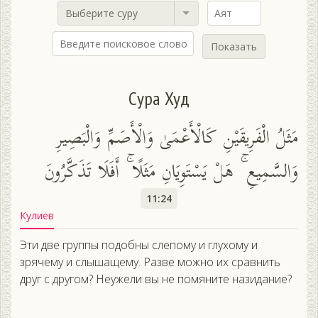
Выберите суру
Показать
Сура Худ
مَثَلُ الْفَرِيقَيْنِ كَالْأَعْمَىٰ وَالْأَصَمِّ وَالْبَصِيرِ
وَالسَّمِيعِ ۚ هَلْ يَسْتَوِيَانِ مَثَلًا ۚ أَفَلَا تَذَكَّرُونَ
11:24
Кулиев
Эти две группы подобны слепому и глухому и
зрячему и слышащему. Разве можно их сравнить
друг с другом? Неужели вы не помяните назидание?