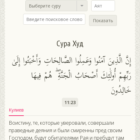
Выберите суру
Показать
Сура Худ
إِنَّ الَّذِينَ آمَنُوا وَعَمِلُوا الصَّالِحَاتِ وَأَخْبَتُوا إِلَىٰ
رَبِّهِمْ أُولَٰئِكَ أَصْحَابُ الْجَنَّةِ ۖ هُمْ فِيهَا
خَالِدُونَ
11:23
Кулиев
Воистину, те, которые уверовали, совершали
праведные деяния и были смиренны пред своим
Господом, будут обитателями Рая и пребудут там