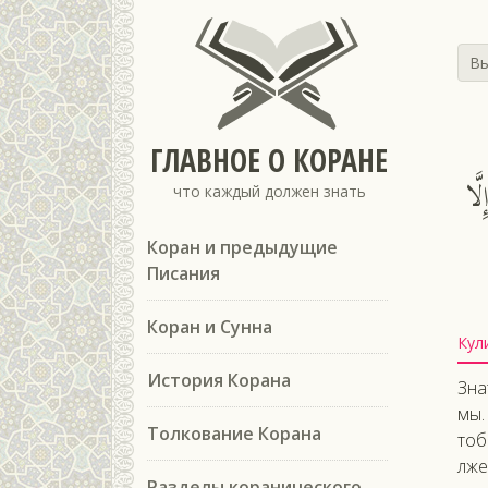
Вы
ГЛАВНОЕ О КОРАНЕ
َّا
что каждый должен знать
Коран и предыдущие
Писания
Коран и Сунна
Кул
История Корана
Зна
мы.
Толкование Корана
тоб
лже
Разделы коранического