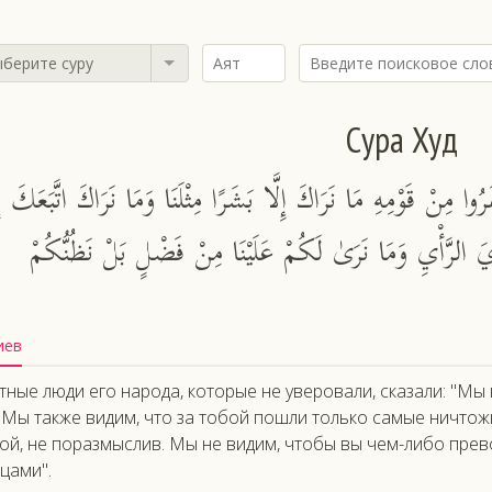
берите суру
Сура Худ
ُوا مِنْ قَوْمِهِ مَا نَرَاكَ إِلَّا بَشَرًا مِثْلَنَا وَمَا نَرَاكَ اتَّبَعَكَ إِل
دِيَ الرَّأْيِ وَمَا نَرَىٰ لَكُمْ عَلَيْنَا مِنْ فَضْلٍ بَلْ نَظُنُّكُمْ
иев
тные люди его народа, которые не уверовали, сказали: "Мы в
 Мы также видим, что за тобой пошли только самые ничтожн
ой, не поразмыслив. Мы не видим, чтобы вы чем-либо прев
цами".