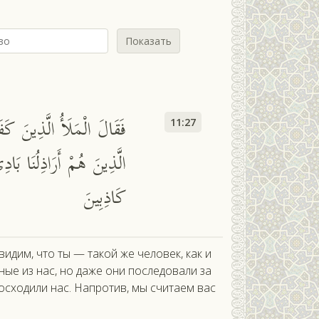
Показать
فَقَالَ الْمَلَأُ الَّذِينَ كَفَر
11:27
الَّذِينَ هُمْ أَرَاذِلُنَا بَا
كَاذِبِينَ
идим, что ты — такой же человек, как и
ые из нас, но даже они последовали за
осходили нас. Напротив, мы считаем вас