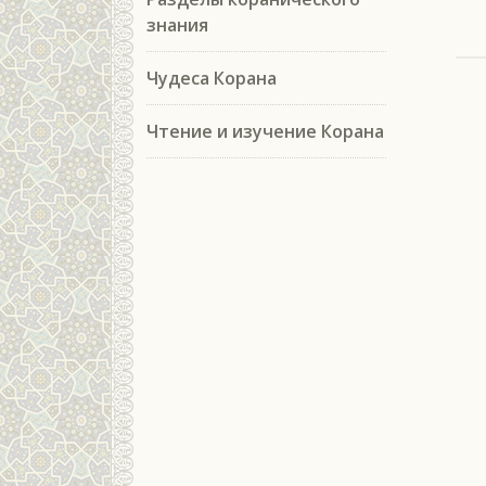
знания
Чудеса Корана
Чтение и изучение Корана