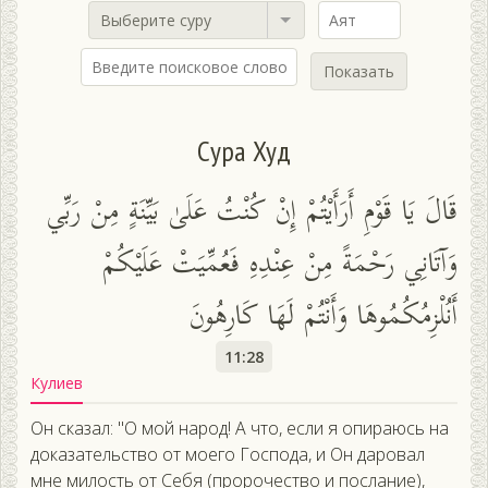
Выберите суру
Показать
Сура Худ
قَالَ يَا قَوْمِ أَرَأَيْتُمْ إِنْ كُنْتُ عَلَىٰ بَيِّنَةٍ مِنْ رَبِّي
وَآتَانِي رَحْمَةً مِنْ عِنْدِهِ فَعُمِّيَتْ عَلَيْكُمْ
أَنُلْزِمُكُمُوهَا وَأَنْتُمْ لَهَا كَارِهُونَ
11:28
Кулиев
Он сказал: "О мой народ! А что, если я опираюсь на
доказательство от моего Господа, и Он даровал
мне милость от Себя (пророчество и послание),