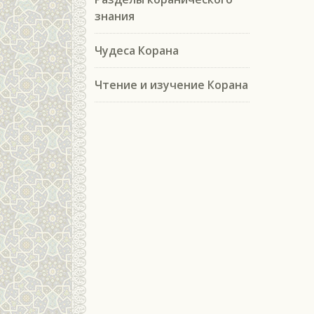
знания
Чудеса Корана
Чтение и изучение Корана