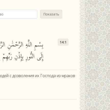
Показать
بِسْمِ اللَّهِ الرَّحْمَٰنِ الر
14:1
إِلَى النُّورِ بِإِذْنِ رَبِّهِم
юдей с дозволения их Господа из мраков