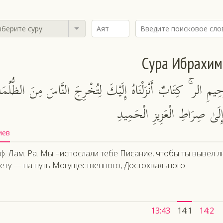
берите суру
Сура Ибрахим
َّحِيمِ الر ۚ كِتَابٌ أَنْزَلْنَاهُ إِلَيْكَ لِتُخْرِجَ النَّاسَ مِنَ الظُّلُم
ْ إِلَىٰ صِرَاطِ الْعَزِيزِ الْحَمِيدِ
иев
ф. Лам. Ра. Мы ниспослали тебе Писание, чтобы ты вывел л
вету — на путь Могущественного, Достохвального
13:43
14:1
14:2