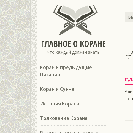
Вы
ГЛАВНОЕ О КОРАНЕ
َاتِ
что каждый должен знать
Коран и предыдущие
Писания
Кул
Коран и Сунна
Али
к с
История Корана
Толкование Корана
Разделы коранического