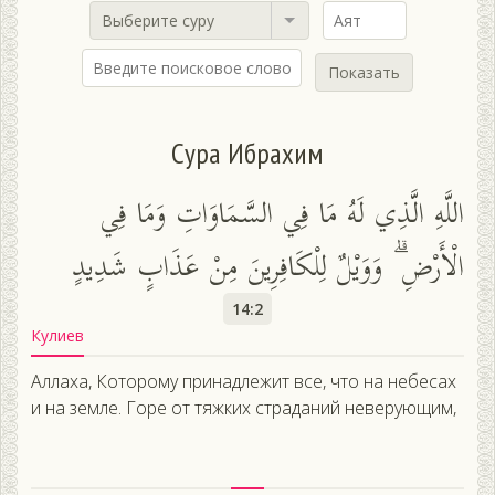
Выберите суру
Показать
Сура Ибрахим
اللَّهِ الَّذِي لَهُ مَا فِي السَّمَاوَاتِ وَمَا فِي
الْأَرْضِ ۗ وَوَيْلٌ لِلْكَافِرِينَ مِنْ عَذَابٍ شَدِيدٍ
14:2
Кулиев
Аллаха, Которому принадлежит все, что на небесах
и на земле. Горе от тяжких страданий неверующим,