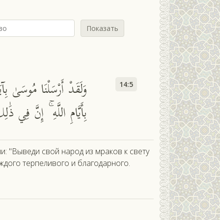
Показать
وَلَقَدْ أَرْسَلْنَا مُوسَىٰ بِآ
14:5
بِأَيَّامِ اللَّهِ ۚ إِنَّ فِي ذ
 "Выведи свой народ из мраков к свету
аждого терпеливого и благодарного.