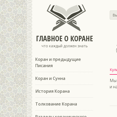
Вы
ГЛАВНОЕ О КОРАНЕ
что каждый должен знать
Коран и предыдущие
Писания
Кул
Коран и Сунна
Мы 
и н
История Корана
Толкование Корана
Разделы коранического