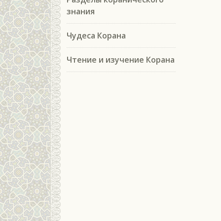
знания
Чудеса Корана
Чтение и изучение Корана