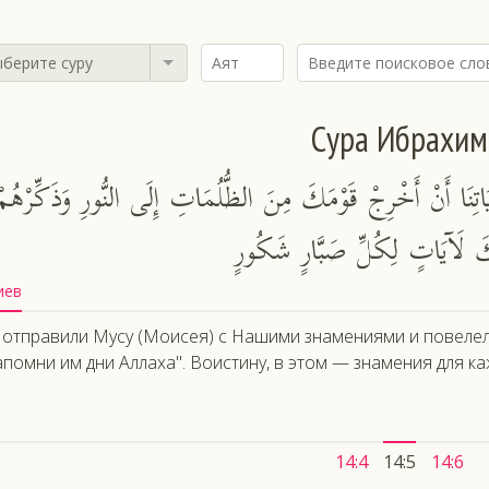
берите суру
Сура Ибрахим
يَاتِنَا أَنْ أَخْرِجْ قَوْمَكَ مِنَ الظُّلُمَاتِ إِلَى النُّورِ وَذَكِّرْهُمْ
َٰلِكَ لَآيَاتٍ لِكُلِّ صَبَّارٍ شَكُورٍ
иев
отправили Мусу (Моисея) с Нашими знамениями и повелели:
апомни им дни Аллаха". Воистину, в этом — знамения для к
14:4
14:5
14:6