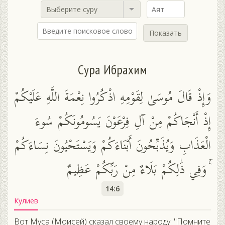
Выберите суру
Показать
Сура Ибрахим
وَإِذْ قَالَ مُوسَىٰ لِقَوْمِهِ اذْكُرُوا نِعْمَةَ اللَّهِ عَلَيْكُمْ
إِذْ أَنْجَاكُمْ مِنْ آلِ فِرْعَوْنَ يَسُومُونَكُمْ سُوءَ
الْعَذَابِ وَيُذَبِّحُونَ أَبْنَاءَكُمْ وَيَسْتَحْيُونَ نِسَاءَكُمْ
ۚ وَفِي ذَٰلِكُمْ بَلَاءٌ مِنْ رَبِّكُمْ عَظِيمٌ
14:6
Кулиев
Вот Муса (Моисей) сказал своему народу: "Помните