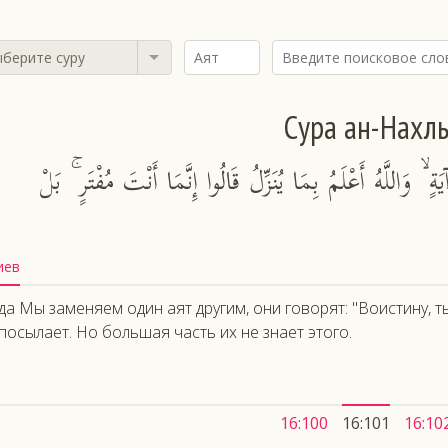
берите суру
Сура ан-Нахл
َةٍ ۙ وَاللَّهُ أَعْلَمُ بِمَا يُنَزِّلُ قَالُوا إِنَّمَا أَنْتَ مُفْتَرٍ ۚ بَلْ
иев
да Мы заменяем один аят другим, они говорят: "Воистину, ты
посылает. Но большая часть их не знает этого.
16:100
16:101
16:10