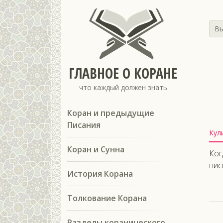
Вы
ГЛАВНОЕ О КОРАНЕ
что каждый должен знать
Коран и предыдущие
Писания
Кул
Коран и Сунна
Ког
нис
История Корана
Толкование Корана
Разделы коранического