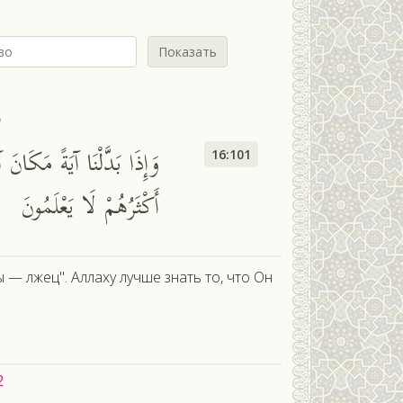
Показать
ь
وَإِذَا بَدَّلْنَا آيَةً مَكَانَ آي
16:101
أَكْثَرُهُمْ لَا يَعْلَمُونَ
 — лжец". Аллаху лучше знать то, что Он
2