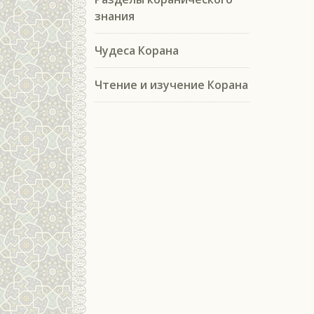
знания
Чудеса Корана
Чтение и изучение Корана