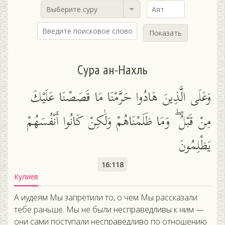
Выберите суру
Показать
Сура ан-Нахль
وَعَلَى الَّذِينَ هَادُوا حَرَّمْنَا مَا قَصَصْنَا عَلَيْكَ
مِنْ قَبْلُ ۖ وَمَا ظَلَمْنَاهُمْ وَلَٰكِنْ كَانُوا أَنْفُسَهُمْ
يَظْلِمُونَ
16:118
Кулиев
А иудеям Мы запретили то, о чем Мы рассказали
тебе раньше. Мы не были несправедливы к ним —
они сами поступали несправедливо по отношению