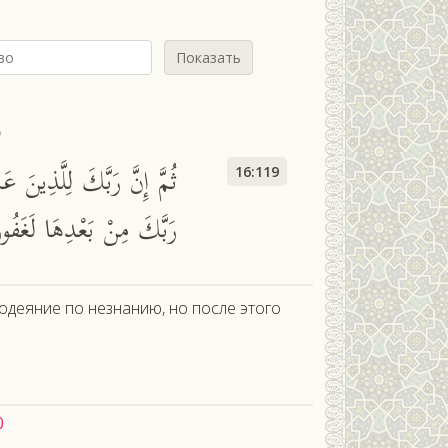
Показать
ь
ثُمَّ إِنَّ رَبَّكَ لِلَّذِينَ ع
16:119
رَبَّكَ مِنْ بَعْدِهَا لَغَفُور
лодеяние по незнанию, но после этого
0