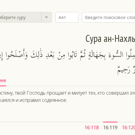
берите суру
Сура ан-Нахл
َمِلُوا السُّوءَ بِجَهَالَةٍ ثُمَّ تَابُوا مِنْ بَعْدِ ذَٰلِكَ وَأَصْلَحُوا إِنّ
ٌ رَحِيمٌ
иев
стину, твой Господь прощает и милует тех, кто совершил з
каялся и исправил содеянное.
16:118
16:119
16:12