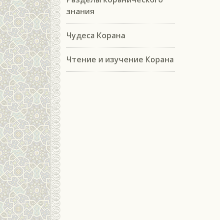
знания
Чудеса Корана
Чтение и изучение Корана