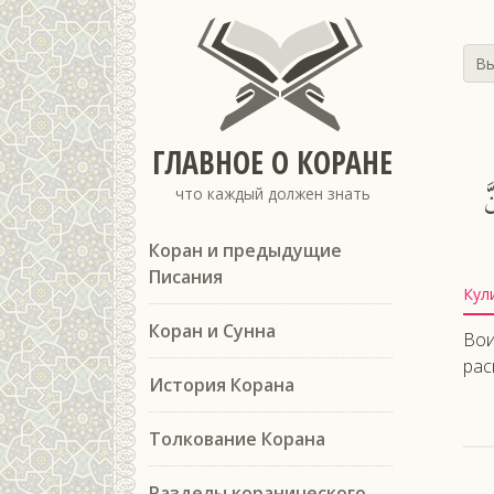
Вы
ГЛАВНОЕ О КОРАНЕ
َ
что каждый должен знать
Коран и предыдущие
Писания
Кул
Коран и Сунна
Вои
рас
История Корана
Толкование Корана
Разделы коранического