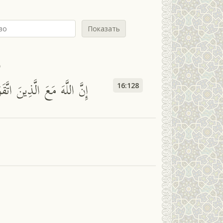
Показать
ь
إِنَّ اللَّهَ مَعَ الَّذِينَ اتّ
16:128