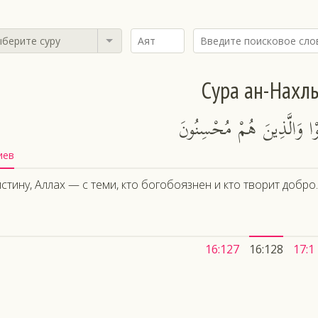
берите суру
Сура ан-Нахл
َقَوْا وَالَّذِينَ هُمْ مُحْسِنُونَ
иев
стину, Аллах — с теми, кто богобоязнен и кто творит добро.
16:127
16:128
17:1