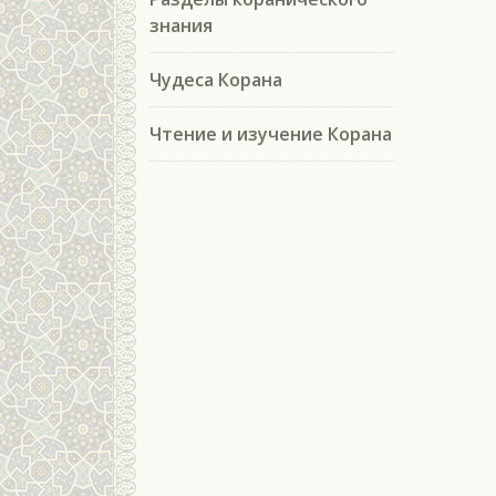
знания
Чудеса Корана
Чтение и изучение Корана