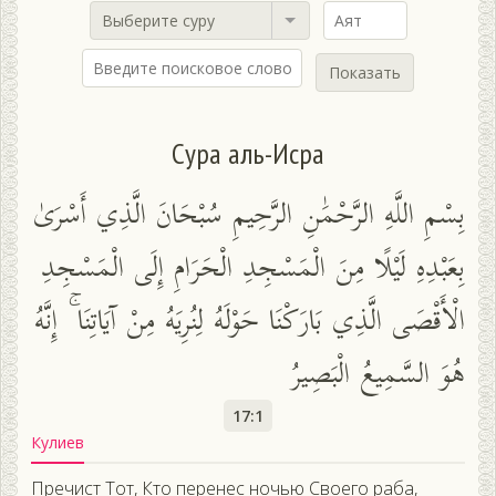
Выберите суру
Показать
Сура аль-Исра
بِسْمِ اللَّهِ الرَّحْمَٰنِ الرَّحِيمِ سُبْحَانَ الَّذِي أَسْرَىٰ
بِعَبْدِهِ لَيْلًا مِنَ الْمَسْجِدِ الْحَرَامِ إِلَى الْمَسْجِدِ
الْأَقْصَى الَّذِي بَارَكْنَا حَوْلَهُ لِنُرِيَهُ مِنْ آيَاتِنَا ۚ إِنَّهُ
هُوَ السَّمِيعُ الْبَصِيرُ
17:1
Кулиев
Пречист Тот, Кто перенес ночью Своего раба,