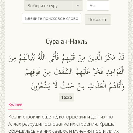
Выберите суру
Показать
Сура ан-Нахль
قَدْ مَكَرَ الَّذِينَ مِنْ قَبْلِهِمْ فَأَتَى اللَّهُ بُنْيَانَهُمْ مِنَ
الْقَوَاعِدِ فَخَرَّ عَلَيْهِمُ السَّقْفُ مِنْ فَوْقِهِمْ
وَأَتَاهُمُ الْعَذَابُ مِنْ حَيْثُ لَا يَشْعُرُونَ
16:26
Кулиев
Козни строили еще те, которые жили до них, но
Аллах разрушил основание их строения. Крыша
обрушилась на них сверху, и мучения постигли их