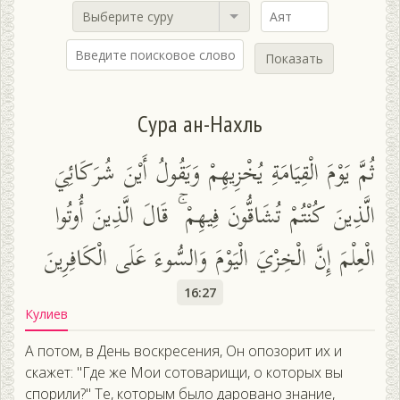
Выберите суру
Показать
Сура ан-Нахль
ثُمَّ يَوْمَ الْقِيَامَةِ يُخْزِيهِمْ وَيَقُولُ أَيْنَ شُرَكَائِيَ
الَّذِينَ كُنْتُمْ تُشَاقُّونَ فِيهِمْ ۚ قَالَ الَّذِينَ أُوتُوا
الْعِلْمَ إِنَّ الْخِزْيَ الْيَوْمَ وَالسُّوءَ عَلَى الْكَافِرِينَ
16:27
Кулиев
А потом, в День воскресения, Он опозорит их и
скажет: "Где же Мои сотоварищи, о которых вы
спорили?" Те, которым было даровано знание,