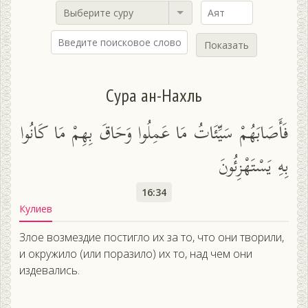
Выберите суру
Показать
Сура ан-Нахль
فَأَصَابَهُمْ سَيِّئَاتُ مَا عَمِلُوا وَحَاقَ بِهِمْ مَا كَانُوا
بِهِ يَسْتَهْزِئُونَ
16:34
Кулиев
Злое возмездие постигло их за то, что они творили,
и окружило (или поразило) их то, над чем они
издевались.