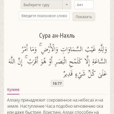
Выберите суру
Показать
Сура ан-Нахль
وَلِلَّهِ غَيْبُ السَّمَاوَاتِ وَالْأَرْضِ ۚ وَمَا أَمْرُ
السَّاعَةِ إِلَّا كَلَمْحِ الْبَصَرِ أَوْ هُوَ أَقْرَبُ ۚ إِنَّ اللَّهَ
عَلَىٰ كُلِّ شَيْءٍ قَدِيرٌ
16:77
Кулиев
Аллаху принадлежит сокровенное на небесах и на
земле. Наступление Часа подобно мгновению ока
или даже быстрее. Воистину, Аллах способен на