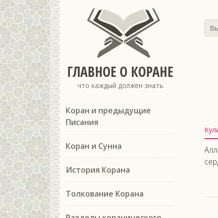
Вы
ГЛАВНОЕ О КОРАНЕ
что каждый должен знать
Коран и предыдущие
Писания
Кул
Коран и Сунна
Алл
сер
История Корана
Толкование Корана
Разделы коранического