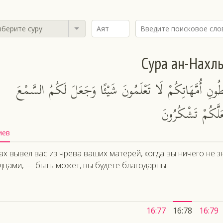
берите суру
Сура ан-Нахл
طُونِ أُمَّهَاتِكُمْ لَا تَعْلَمُونَ شَيْئًا وَجَعَلَ لَكُمُ السَّمْعَ
َعَلَّكُمْ تَشْكُرُونَ
иев
ах вывел вас из чрева ваших матерей, когда вы ничего не з
дцами, — быть может, вы будете благодарны.
16:77
16:78
16:79