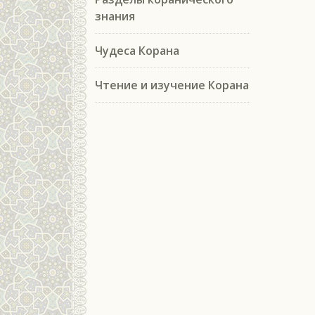
знания
Чудеса Корана
Чтение и изучение Корана