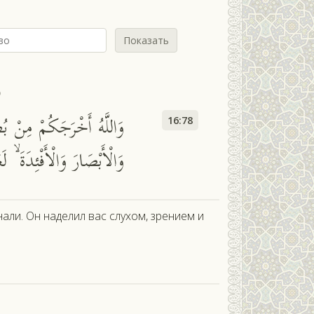
Показать
ь
وَاللَّهُ أَخْرَجَكُمْ مِنْ بُ
16:78
وَالْأَبْصَارَ وَالْأَفْئِدَةَ ۙ ل
нали. Он наделил вас слухом, зрением и