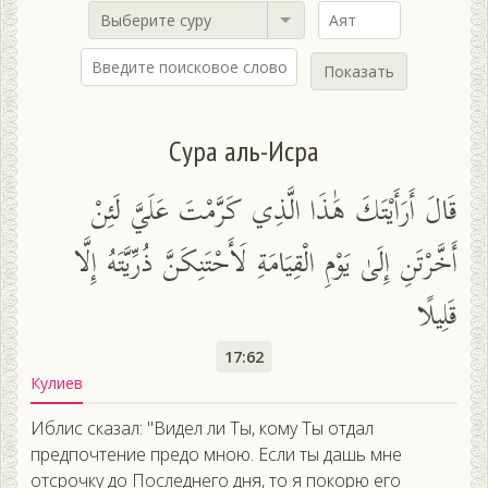
Выберите суру
Показать
Сура аль-Исра
قَالَ أَرَأَيْتَكَ هَٰذَا الَّذِي كَرَّمْتَ عَلَيَّ لَئِنْ
أَخَّرْتَنِ إِلَىٰ يَوْمِ الْقِيَامَةِ لَأَحْتَنِكَنَّ ذُرِّيَّتَهُ إِلَّا
قَلِيلًا
17:62
Кулиев
Иблис сказал: "Видел ли Ты, кому Ты отдал
предпочтение предо мною. Если ты дашь мне
отсрочку до Последнего дня, то я покорю его