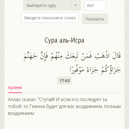
Выберите суру
Показать
Сура аль-Исра
قَالَ اذْهَبْ فَمَنْ تَبِعَكَ مِنْهُمْ فَإِنَّ جَهَنَّمَ
جَزَاؤُكُمْ جَزَاءً مَوْفُورًا
17:63
Кулиев
Аллах сказал: "Ступай! И если кто последует за
тобой, то Геенна будет для вас воздаянием, полным
воздаянием.