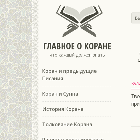
Вы
ГЛАВНОЕ О КОРАНЕ
что каждый должен знать
Коран и предыдущие
Писания
Кул
Коран и Сунна
Тво
при
История Корана
Толкование Корана
Разделы коранического