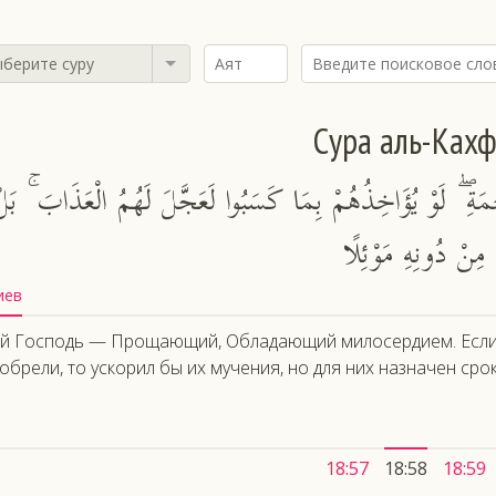
берите суру
Сура аль-Ках
ْمَةِ ۖ لَوْ يُؤَاخِذُهُمْ بِمَا كَسَبُوا لَعَجَّلَ لَهُمُ الْعَذَابَ ۚ بَلْ
مِنْ دُونِهِ مَوْئِلًا
иев
й Господь — Прощающий, Обладающий милосердием. Если бы
обрели, то ускорил бы их мучения, но для них назначен срок,
18:57
18:58
18:59