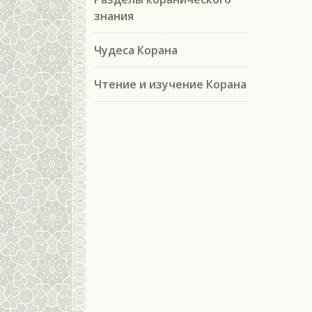
знания
Чудеса Корана
Чтение и изучение Корана