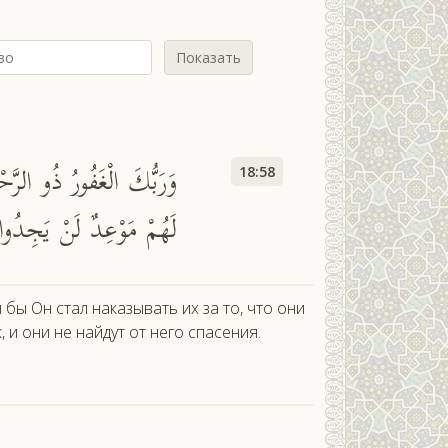
Показать
ф
وَرَبُّكَ الْغَفُورُ ذُو الرَّح
18:58
لَهُمْ مَوْعِدٌ لَنْ يَجِدُوا 
 Он стал наказывать их за то, что они
 и они не найдут от него спасения.