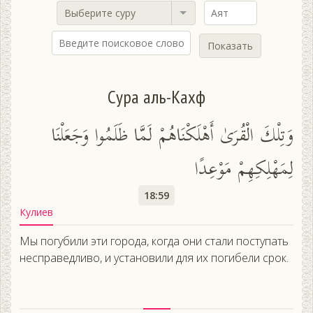
Выберите суру
Показать
Сура аль-Кахф
وَتِلْكَ الْقُرَىٰ أَهْلَكْنَاهُمْ لَمَّا ظَلَمُوا وَجَعَلْنَا
لِمَهْلِكِهِمْ مَوْعِدًا
18:59
Кулиев
Мы погубили эти города, когда они стали поступать
несправедливо, и установили для их погибели срок.