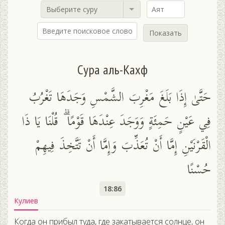
Выберите суру
Показать
Сура аль-Кахф
حَتَّىٰ إِذَا بَلَغَ مَغْرِبَ الشَّمْسِ وَجَدَهَا تَغْرُبُ
فِي عَيْنٍ حَمِئَةٍ وَوَجَدَ عِنْدَهَا قَوْمًا ۗ قُلْنَا يَا ذَا
الْقَرْنَيْنِ إِمَّا أَنْ تُعَذِّبَ وَإِمَّا أَنْ تَتَّخِذَ فِيهِمْ
حُسْنًا
18:86
Кулиев
Когда он прибыл туда, где закатывается солнце, он