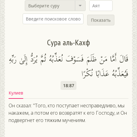
Выберите суру
Показать
Сура аль-Кахф
قَالَ أَمَّا مَنْ ظَلَمَ فَسَوْفَ نُعَذِّبُهُ ثُمَّ يُرَدُّ إِلَىٰ رَبِّهِ
فَيُعَذِّبُهُ عَذَابًا نُكْرًا
18:87
Кулиев
Он сказал: "Того, кто поступает несправедливо, мы
накажем, а потом его возвратят к его Господу, и Он
подвергнет его тяжким мучениям.