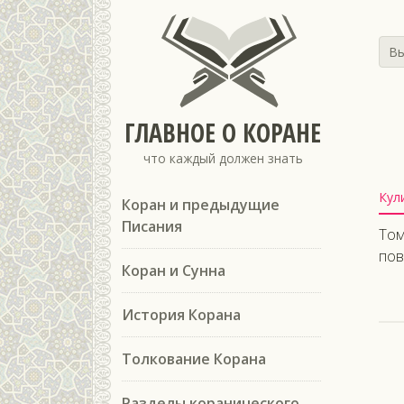
Вы
ГЛАВНОЕ О КОРАНЕ
что каждый должен знать
Кул
Коран и предыдущие
Писания
Том
пов
Коран и Сунна
История Корана
Толкование Корана
Разделы коранического