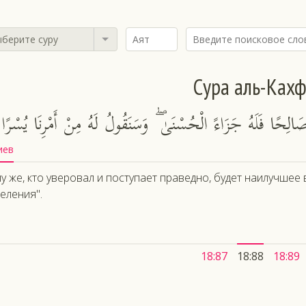
берите суру
Сура аль-Ках
الِحًا فَلَهُ جَزَاءً الْحُسْنَىٰ ۖ وَسَنَقُولُ لَهُ مِنْ أَمْرِنَا يُسْرًا
иев
у же, кто уверовал и поступает праведно, будет наилучшее
еления".
18:87
18:88
18:89