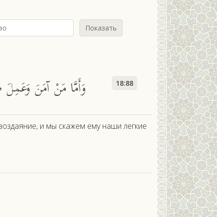
Показать
ф
وَأَمَّا مَنْ آمَنَ وَعَمِلَ صَ
18:88
 воздаяние, и мы скажем ему наши легкие