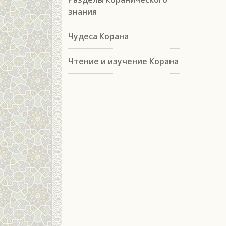
знания
Чудеса Корана
Чтение и изучение Корана