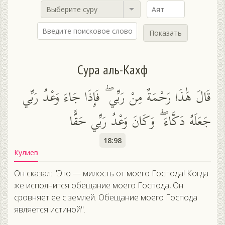
Выберите суру
Показать
Сура аль-Кахф
قَالَ هَٰذَا رَحْمَةٌ مِنْ رَبِّي ۖ فَإِذَا جَاءَ وَعْدُ رَبِّي
جَعَلَهُ دَكَّاءَ ۖ وَكَانَ وَعْدُ رَبِّي حَقًّا
18:98
Кулиев
Он сказал: "Это — милость от моего Господа! Когда
же исполнится обещание моего Господа, Он
сровняет ее с землей. Обещание моего Господа
является истиной".