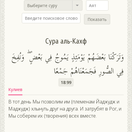
Выберите суру
Показать
Сура аль-Кахф
وَتَرَكْنَا بَعْضَهُمْ يَوْمَئِذٍ يَمُوجُ فِي بَعْضٍ ۖ وَنُفِخَ
فِي الصُّورِ فَجَمَعْنَاهُمْ جَمْعًا
18:99
Кулиев
В тот день Мы позволим им (племенам Йаджудж и
Маджудж) хлынуть друг на друга. И затрубят в Рог, и
Мы соберем их (творения) всех вместе.