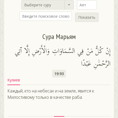
Выберите суру
Показать
Сура Марьям
إِنْ كُلُّ مَنْ فِي السَّمَاوَاتِ وَالْأَرْضِ إِلَّا آتِي
الرَّحْمَٰنِ عَبْدًا
19:93
Кулиев
Каждый, кто на небесах и на земле, явится к
Милостивому только в качестве раба.