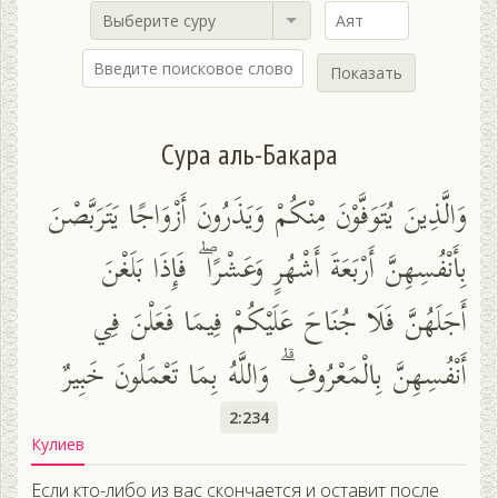
Выберите суру
Показать
Сура аль-Бакара
وَالَّذِينَ يُتَوَفَّوْنَ مِنْكُمْ وَيَذَرُونَ أَزْوَاجًا يَتَرَبَّصْنَ
بِأَنْفُسِهِنَّ أَرْبَعَةَ أَشْهُرٍ وَعَشْرًا ۖ فَإِذَا بَلَغْنَ
أَجَلَهُنَّ فَلَا جُنَاحَ عَلَيْكُمْ فِيمَا فَعَلْنَ فِي
أَنْفُسِهِنَّ بِالْمَعْرُوفِ ۗ وَاللَّهُ بِمَا تَعْمَلُونَ خَبِيرٌ
2:234
Кулиев
Если кто-либо из вас скончается и оставит после